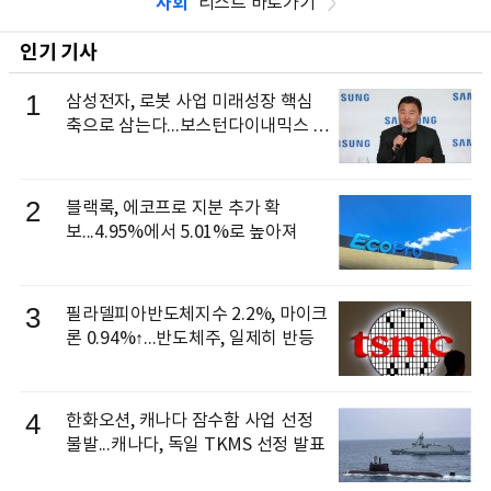
사회
리스트 바로가기
인기 기사
1
삼성전자, 로봇 사업 미래성장 핵심
축으로 삼는다...보스턴다이내믹스 출
신 이동건 부사장, 로보틱스 전략팀장
으로 선임
2
블랙록, 에코프로 지분 추가 확
보...4.95%에서 5.01%로 높아져
3
필라델피아반도체지수 2.2%, 마이크
론 0.94%↑...반도체주, 일제히 반등
4
한화오션, 캐나다 잠수함 사업 선정
불발...캐나다, 독일 TKMS 선정 발표