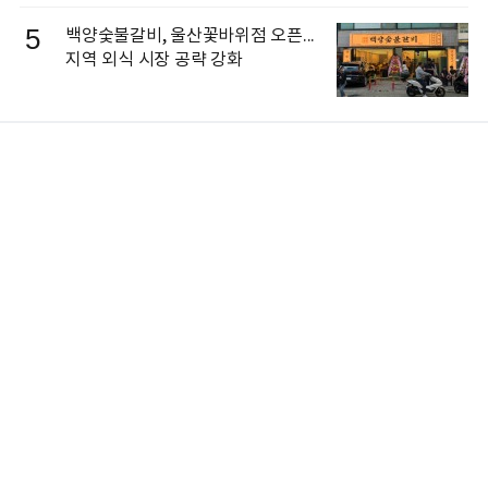
5
백양숯불갈비, 울산꽃바위점 오픈...
지역 외식 시장 공략 강화