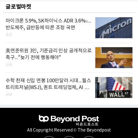
글로벌마켓
마이크론 5.9%, SK하이닉스 ADR 3.6%↓...
반도체주, 급반등에 따른 조정 국면
증권
美연준위원 3인, 기준금리 인상 공개적으로
촉구..."늦기 전에 행동해야"
금융
수학 천재 신입 연봉 100만달러 시대...월스
트리트저널(WSJ), 퀀트 트레딩업체, AI 기
업들 인재 확보 경쟁
금융
All Copyright Reserved © The Beyondpost