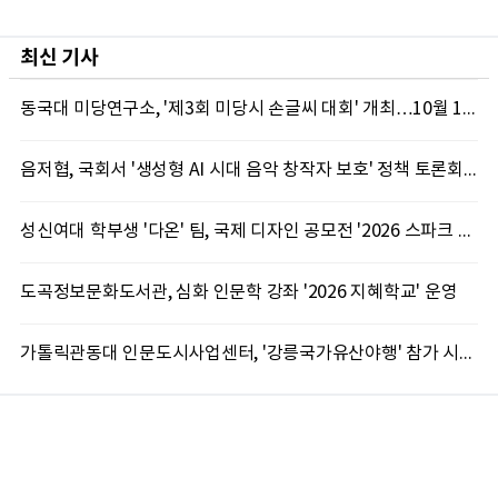
최신 기사
동국대 미당연구소, '제3회 미당시 손글씨 대회' 개최…10월 12일까지 접수
음저협, 국회서 '생성형 AI 시대 음악 창작자 보호' 정책 토론회 10일 개최
성신여대 학부생 '다온' 팀, 국제 디자인 공모전 '2026 스파크 어워드' 동상 수상
도곡정보문화도서관, 심화 인문학 강좌 '2026 지혜학교' 운영
가톨릭관동대 인문도시사업센터, '강릉국가유산야행' 참가 시민 15명 모집