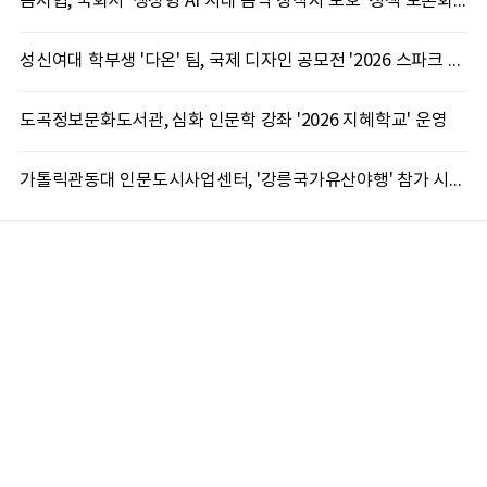
음저협, 국회서 '생성형 AI 시대 음악 창작자 보호' 정책 토론회 10일 개최
성신여대 학부생 '다온' 팀, 국제 디자인 공모전 '2026 스파크 어워드' 동상 수상
도곡정보문화도서관, 심화 인문학 강좌 '2026 지혜학교' 운영
가톨릭관동대 인문도시사업센터, '강릉국가유산야행' 참가 시민 15명 모집