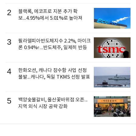
으로 선임
2
블랙록, 에코프로 지분 추가 확
보...4.95%에서 5.01%로 높아져
3
필라델피아반도체지수 2.2%, 마이크
론 0.94%↑...반도체주, 일제히 반등
4
한화오션, 캐나다 잠수함 사업 선정
불발...캐나다, 독일 TKMS 선정 발표
5
백양숯불갈비, 울산꽃바위점 오픈...
지역 외식 시장 공략 강화