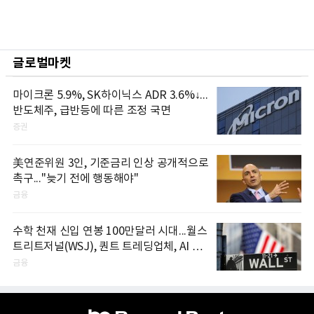
글로벌마켓
마이크론 5.9%, SK하이닉스 ADR 3.6%↓...
반도체주, 급반등에 따른 조정 국면
증권
美연준위원 3인, 기준금리 인상 공개적으로
촉구..."늦기 전에 행동해야"
금융
수학 천재 신입 연봉 100만달러 시대...월스
트리트저널(WSJ), 퀀트 트레딩업체, AI 기
업들 인재 확보 경쟁
금융