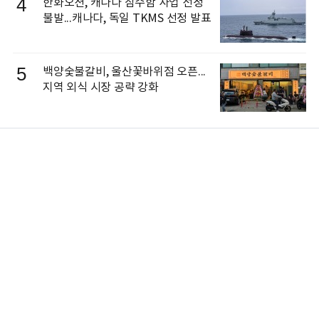
4
한화오션, 캐나다 잠수함 사업 선정
불발...캐나다, 독일 TKMS 선정 발표
5
백양숯불갈비, 울산꽃바위점 오픈...
지역 외식 시장 공략 강화