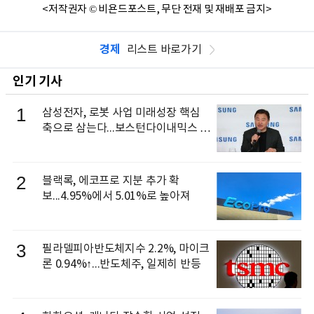
<저작권자 © 비욘드포스트, 무단 전재 및 재배포 금지>
경제
리스트 바로가기
인기 기사
1
삼성전자, 로봇 사업 미래성장 핵심
축으로 삼는다...보스턴다이내믹스 출
신 이동건 부사장, 로보틱스 전략팀장
으로 선임
2
블랙록, 에코프로 지분 추가 확
보...4.95%에서 5.01%로 높아져
3
필라델피아반도체지수 2.2%, 마이크
론 0.94%↑...반도체주, 일제히 반등