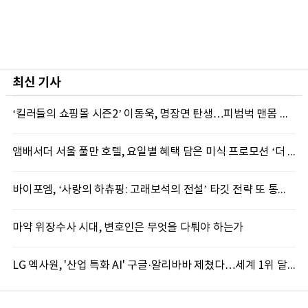
최신 기사
‘킬러들의 쇼핑몰 시즌2’ 이동욱, 명장면 탄생…피범벅 맨몸 액션 ‘감탄’
앰배서더 서울 풀만 호텔, 요일별 혜택 담은 미식 프로모션 ‘더 킹스 : 다이닝 프리빌리지즈’ 선봬
바이포엠, ‘사랑의 하츄핑: 고래보석의 전설’ 타깃 전략 또 통했다
마약 위장수사 시대, 변호인은 무엇을 다퉈야 하는가
LG 엑사원, '산업 특화 AI' 구글·알리바바 제쳤다…세계 1위 달성