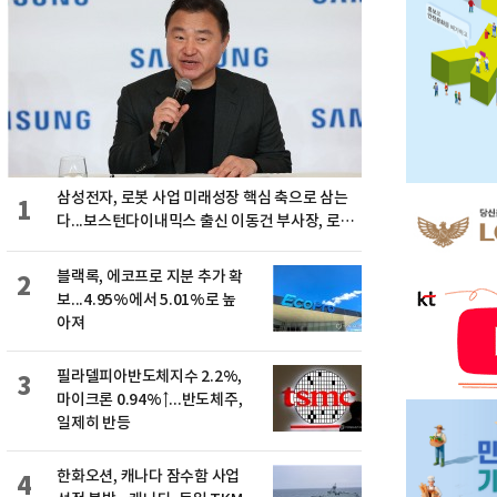
삼성전자, 로봇 사업 미래성장 핵심 축으로 삼는
1
다...보스턴다이내믹스 출신 이동건 부사장, 로보
틱스 전략팀장으로 선임
블랙록, 에코프로 지분 추가 확
2
보...4.95%에서 5.01%로 높
아져
필라델피아반도체지수 2.2%,
3
마이크론 0.94%↑...반도체주,
일제히 반등
한화오션, 캐나다 잠수함 사업
4