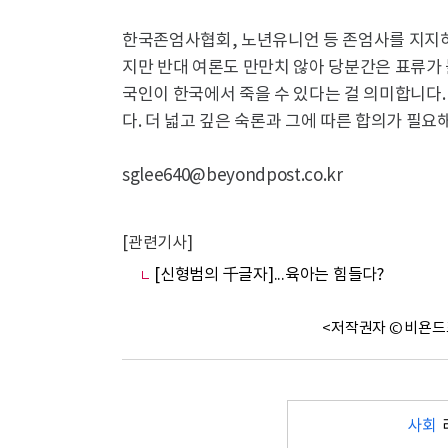
한국존엄사협회, 노년유니언 등 존엄사를 지지
지만 반대 여론도 만만치 않아 당분간은 표류가
국인이 한국에서 죽을 수 있다는 걸 의미합니다
다. 더 넓고 깊은 숙론과 그에 따른 합의가 필요해
sglee640@beyondpost.co.kr
[관련기사]
[신형범의 千글자]...육아는 힘들다?
<저작권자 © 비욘드
사회