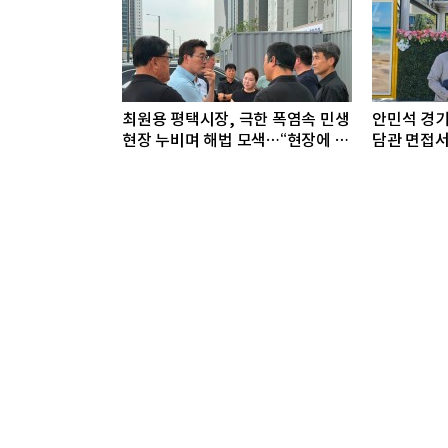
최원용 평택시장, 극한 폭염속 민생
안민석 경기
현장 누비며 해법 모색…“현장에 답
담관 면접서
있다”