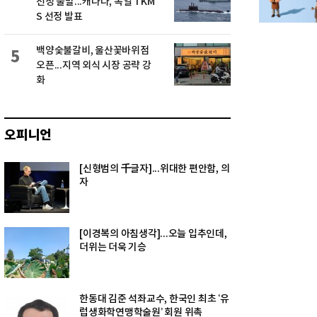
선정 불발...캐나다, 독일 TKM
S 선정 발표
백양숯불갈비, 울산꽃바위점
5
오픈...지역 외식 시장 공략 강
화
오피니언
[신형범의 千글자]...위대한 편안함, 의
자
[이경복의 아침생각]...오늘 입추인데,
더위는 더욱 기승
한동대 김준 석좌교수, 한국인 최초 ‘유
럽생화학연맹학술원’ 회원 위촉