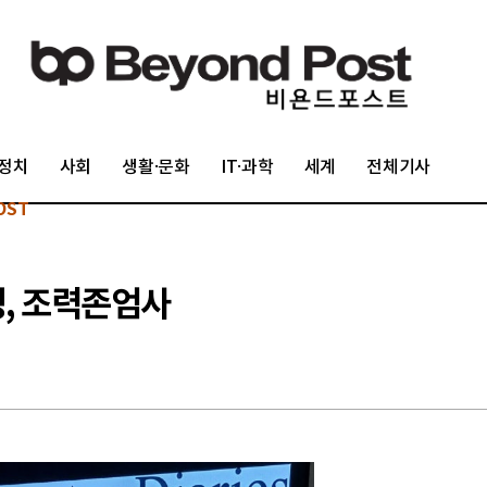
정치
사회
생활·문화
IT·과학
세계
전체기사
OST
잉, 조력존엄사