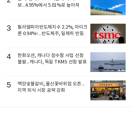
보...4.95%에서 5.01%로 높아져
3
필라델피아반도체지수 2.2%, 마이크
론 0.94%↑...반도체주, 일제히 반등
4
한화오션, 캐나다 잠수함 사업 선정
불발...캐나다, 독일 TKMS 선정 발표
5
백양숯불갈비, 울산꽃바위점 오픈...
지역 외식 시장 공략 강화