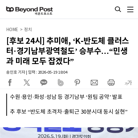
HOME > 정치
[후보 24시] 추미애, ‘K-반도체 클러스
터·경기남부광역철도’ 승부수…“민생
과 미래 모두 잡겠다”
송인호 기자 | 입력 : 2026-05-19 18:04
수원·용인·화성·성남 등 경기남부 ‘원팀 공약’ 발표
추 후보 “반도체 초격차·출퇴근 30분시대 동시 실현”