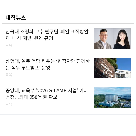
대학뉴스
단국대 조정희 교수 연구팀, 폐암 표적항암
제 '내성·재발' 원인 규명
교육
상명대, 실무 역량 키우는 ‘현직자와 함께하
는 직무 부트캠프’ 운영
교육
중앙대, 교육부 '2026 G-LAMP 사업' 예비
선정…최대 250억 원 확보
교육