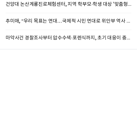
건양대 논산계룡진로체험센터, 지역 학부모·학생 대상 '맞춤형 직업 체험' 성료
추미애, “우리 목표는 연대…국제적 시민 연대로 위안부 역사 계속 알려야”
마약사건 경찰조사부터 압수수색·포렌식까지, 초기 대응이 중요한 이유