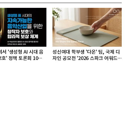
서 '생성형 AI 시대 음
성신여대 학부생 '다온' 팀, 국제 디
호' 정책 토론회 10일
자인 공모전 '2026 스파크 어워드'
동상 수상