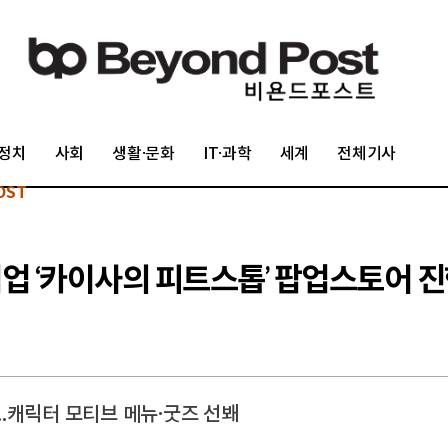
정치
사회
생활·문화
IT·과학
세계
전체기사
OST
업 ‘카이사의 피트스톱’ 팝업스토어 
...캐릭터 모티브 메뉴·굿즈 선봬