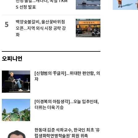
선정 불발...캐나다, 독일 TKM
S 선정 발표
백양숯불갈비, 울산꽃바위점
5
오픈...지역 외식 시장 공략 강
화
오피니언
[신형범의 千글자]...위대한 편안함, 의
자
[이경복의 아침생각]...오늘 입추인데,
더위는 더욱 기승
한동대 김준 석좌교수, 한국인 최초 ‘유
럽생화학연맹학술원’ 회원 위촉