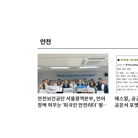
안전
안전보건공단 서울광역본부, 언어
에스알, 공공
장벽 허무는 ‘외국인 안전리더’ 발대
공문서 포맷
식 개최