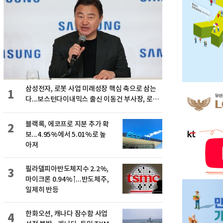
삼성전자, 로봇 사업 미래성장 핵심 축으로 삼는
1
다...보스턴다이내믹스 출신 이동건 부사장, 로보
틱스 전략팀장으로 선임
블랙록, 에코프로 지분 추가 확
2
보...4.95%에서 5.01%로 높
아져
필라델피아반도체지수 2.2%,
3
마이크론 0.94%↑...반도체주,
일제히 반등
한화오션, 캐나다 잠수함 사업
4