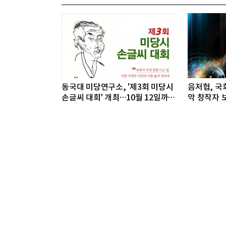
동국대 미당연구소, '제3회 미당시
음저협, 국회
손글씨 대회' 개최…10월 12일까지
악 창작자 보
접수
개최