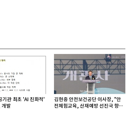
기관 최초 'AI 친화적'
김현중 안전보건공단 이사장, "안
 개발
전체험교육, 산재예방 선진국 향한
첫걸음"