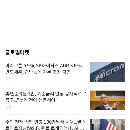
글로벌마켓
마이크론 5.9%, SK하이닉스 ADR 3.6%↓...
반도체주, 급반등에 따른 조정 국면
증권
美연준위원 3인, 기준금리 인상 공개적으로
촉구..."늦기 전에 행동해야"
금융
수학 천재 신입 연봉 100만달러 시대...월스
트리트저널(WSJ), 퀀트 트레딩업체, AI 기