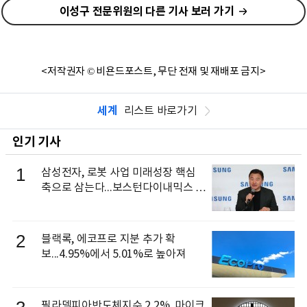
이성구 전문위원의 다른 기사 보러 가기
<저작권자 © 비욘드포스트, 무단 전재 및 재배포 금지>
세계
리스트 바로가기
인기 기사
1
삼성전자, 로봇 사업 미래성장 핵심
축으로 삼는다...보스턴다이내믹스 출
신 이동건 부사장, 로보틱스 전략팀장
으로 선임
2
블랙록, 에코프로 지분 추가 확
보...4.95%에서 5.01%로 높아져
필라델피아반도체지수 2.2%, 마이크