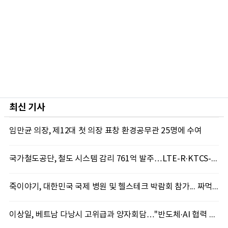
최신 기사
임만균 의장, 제12대 첫 의장 표창 환경공무관 25명에 수여
국가철도공단, 철도 시스템 감리 761억 발주…LTE-R·KTCS-2 구축 속도
죽이야기, 대한민국 국제 병원 및 헬스테크 박람회 참가... 짜먹는 죽 자판기 솔루션 선봬
이상일, 베트남 다낭시 고위급과 양자회담…"반도체·AI 협력 본격 확대"