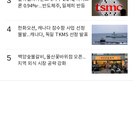
3
론 0.94%↑...반도체주, 일제히 반등
4
한화오션, 캐나다 잠수함 사업 선정
불발...캐나다, 독일 TKMS 선정 발표
5
백양숯불갈비, 울산꽃바위점 오픈...
지역 외식 시장 공략 강화