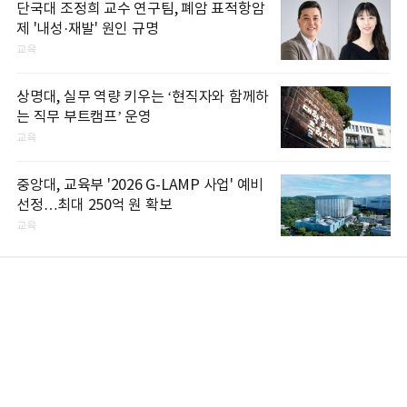
단국대 조정희 교수 연구팀, 폐암 표적항암
제 '내성·재발' 원인 규명
교육
상명대, 실무 역량 키우는 ‘현직자와 함께하
는 직무 부트캠프’ 운영
교육
중앙대, 교육부 '2026 G-LAMP 사업' 예비
선정…최대 250억 원 확보
교육