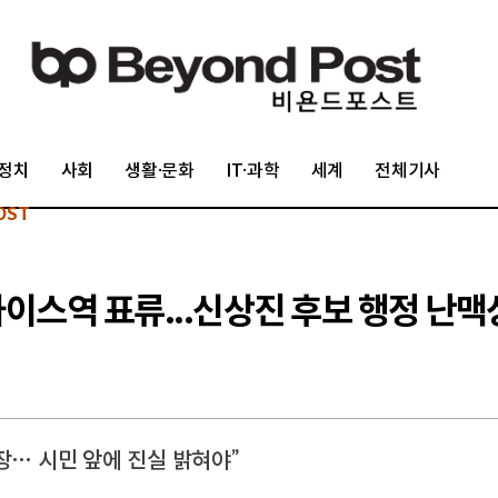
정치
사회
생활·문화
IT·과학
세계
전체기사
OST
마이스역 표류...신상진 후보 행정 난맥
장… 시민 앞에 진실 밝혀야”