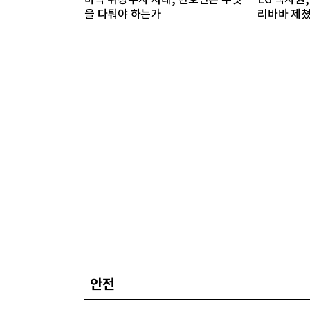
을 다퉈야 하는가
리바바 제쳤
안전