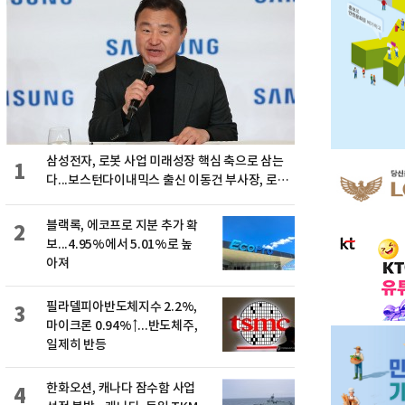
삼성전자, 로봇 사업 미래성장 핵심 축으로 삼는
1
다...보스턴다이내믹스 출신 이동건 부사장, 로보
틱스 전략팀장으로 선임
블랙록, 에코프로 지분 추가 확
2
보...4.95%에서 5.01%로 높
아져
필라델피아반도체지수 2.2%,
3
마이크론 0.94%↑...반도체주,
일제히 반등
한화오션, 캐나다 잠수함 사업
4