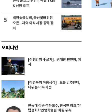
선정 불발...캐나다, 독일 TKM
S 선정 발표
백양숯불갈비, 울산꽃바위점
5
오픈...지역 외식 시장 공략 강
화
오피니언
[신형범의 千글자]...위대한 편안함, 의
자
[이경복의 아침생각]...오늘 입추인데,
더위는 더욱 기승
한동대 김준 석좌교수, 한국인 최초 ‘유
럽생화학연맹학술원’ 회원 위촉