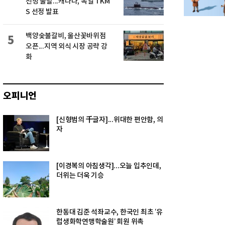
선정 불발...캐나다, 독일 TKM
S 선정 발표
백양숯불갈비, 울산꽃바위점
5
오픈...지역 외식 시장 공략 강
화
오피니언
[신형범의 千글자]...위대한 편안함, 의
자
[이경복의 아침생각]...오늘 입추인데,
더위는 더욱 기승
한동대 김준 석좌교수, 한국인 최초 ‘유
럽생화학연맹학술원’ 회원 위촉