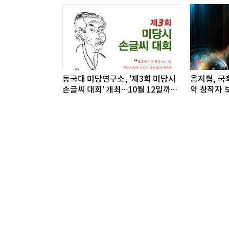
동국대 미당연구소, '제3회 미당시
음저협, 국회
손글씨 대회' 개최…10월 12일까지
악 창작자 보
접수
개최