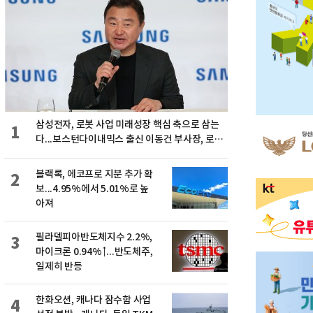
삼성전자, 로봇 사업 미래성장 핵심 축으로 삼는
1
다...보스턴다이내믹스 출신 이동건 부사장, 로보
틱스 전략팀장으로 선임
블랙록, 에코프로 지분 추가 확
2
보...4.95%에서 5.01%로 높
아져
필라델피아반도체지수 2.2%,
3
마이크론 0.94%↑...반도체주,
일제히 반등
한화오션, 캐나다 잠수함 사업
4