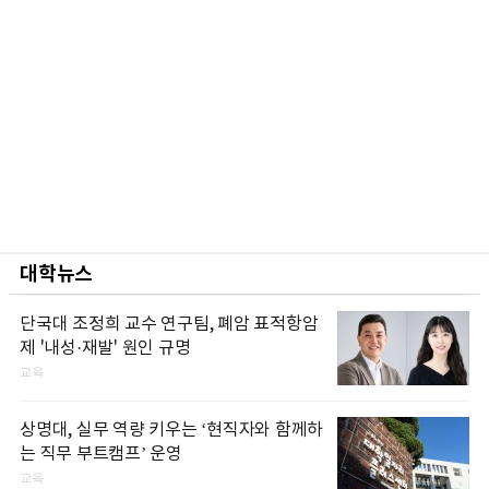
대학뉴스
단국대 조정희 교수 연구팀, 폐암 표적항암
제 '내성·재발' 원인 규명
교육
상명대, 실무 역량 키우는 ‘현직자와 함께하
는 직무 부트캠프’ 운영
교육