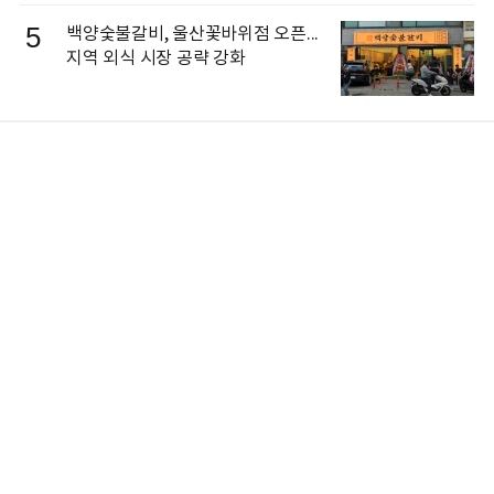
5
백양숯불갈비, 울산꽃바위점 오픈...
지역 외식 시장 공략 강화