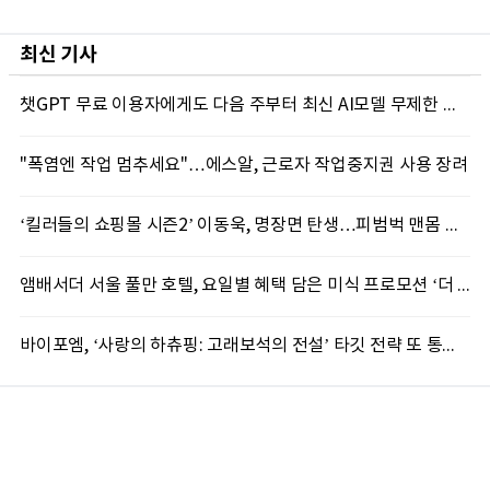
최신 기사
챗GPT 무료 이용자에게도 다음 주부터 최신 AI모델 무제한 제공...오픈AI, GPT-5.6 '루나' 모델 제한없이 제공키로
"폭염엔 작업 멈추세요"…에스알, 근로자 작업중지권 사용 장려
‘킬러들의 쇼핑몰 시즌2’ 이동욱, 명장면 탄생…피범벅 맨몸 액션 ‘감탄’
앰배서더 서울 풀만 호텔, 요일별 혜택 담은 미식 프로모션 ‘더 킹스 : 다이닝 프리빌리지즈’ 선봬
바이포엠, ‘사랑의 하츄핑: 고래보석의 전설’ 타깃 전략 또 통했다