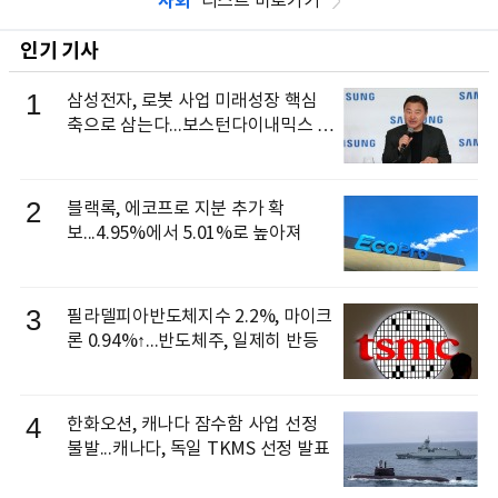
사회
리스트 바로가기
인기 기사
1
삼성전자, 로봇 사업 미래성장 핵심
축으로 삼는다...보스턴다이내믹스 출
신 이동건 부사장, 로보틱스 전략팀장
으로 선임
2
블랙록, 에코프로 지분 추가 확
보...4.95%에서 5.01%로 높아져
3
필라델피아반도체지수 2.2%, 마이크
론 0.94%↑...반도체주, 일제히 반등
4
한화오션, 캐나다 잠수함 사업 선정
불발...캐나다, 독일 TKMS 선정 발표