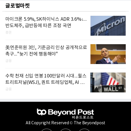
글로벌마켓
마이크론 5.9%, SK하이닉스 ADR 3.6%↓...
반도체주, 급반등에 따른 조정 국면
증권
美연준위원 3인, 기준금리 인상 공개적으로
촉구..."늦기 전에 행동해야"
금융
수학 천재 신입 연봉 100만달러 시대...월스
트리트저널(WSJ), 퀀트 트레딩업체, AI 기
업들 인재 확보 경쟁
금융
All Copyright Reserved © The Beyondpost