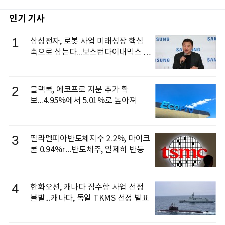
인기 기사
1
삼성전자, 로봇 사업 미래성장 핵심
축으로 삼는다...보스턴다이내믹스 출
신 이동건 부사장, 로보틱스 전략팀장
으로 선임
2
블랙록, 에코프로 지분 추가 확
보...4.95%에서 5.01%로 높아져
3
필라델피아반도체지수 2.2%, 마이크
론 0.94%↑...반도체주, 일제히 반등
4
한화오션, 캐나다 잠수함 사업 선정
불발...캐나다, 독일 TKMS 선정 발표