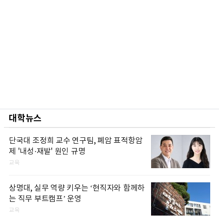
대학뉴스
단국대 조정희 교수 연구팀, 폐암 표적항암
제 '내성·재발' 원인 규명
교육
상명대, 실무 역량 키우는 ‘현직자와 함께하
는 직무 부트캠프’ 운영
교육