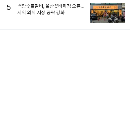
5
백양숯불갈비, 울산꽃바위점 오픈...
지역 외식 시장 공략 강화