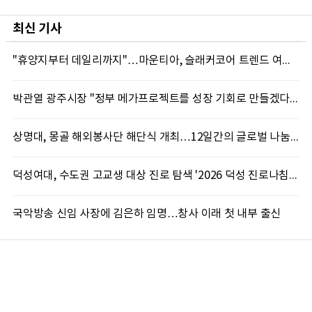
최신 기사
"휴양지부터 데일리까지"…마운티아, 슬래커코어 트렌드 여름 신제품 선봬
박관열 광주시장 "정부 메가프로젝트를 성장 기회로 만들겠다"…첫 시정토론회 개최
상명대, 몽골 해외봉사단 해단식 개최…12일간의 글로벌 나눔 성료
덕성여대, 수도권 고교생 대상 진로 탐색 '2026 덕성 진로나침판' 개최
국악방송 신임 사장에 김은하 임명…창사 이래 첫 내부 출신