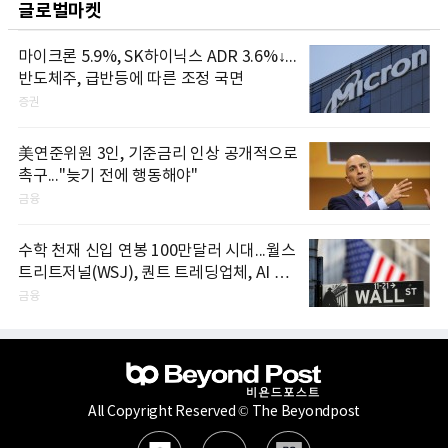
글로벌마켓
마이크론 5.9%, SK하이닉스 ADR 3.6%↓...
반도체주, 급반등에 따른 조정 국면
증권
美연준위원 3인, 기준금리 인상 공개적으로
촉구..."늦기 전에 행동해야"
금융
수학 천재 신입 연봉 100만달러 시대...월스
트리트저널(WSJ), 퀀트 트레딩업체, AI 기
업들 인재 확보 경쟁
금융
All Copyright Reserved © The Beyondpost