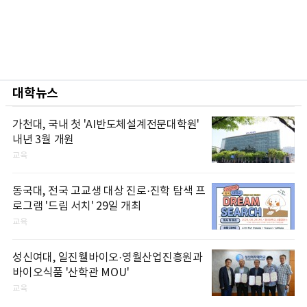
대학뉴스
가천대, 국내 첫 'AI반도체설계전문대학원'
내년 3월 개원
교육
동국대, 전국 고교생 대상 진로·진학 탐색 프
로그램 '드림 서치' 29일 개최
교육
성신여대, 일진웰바이오·영월산업진흥원과
바이오식품 '산학관 MOU'
교육