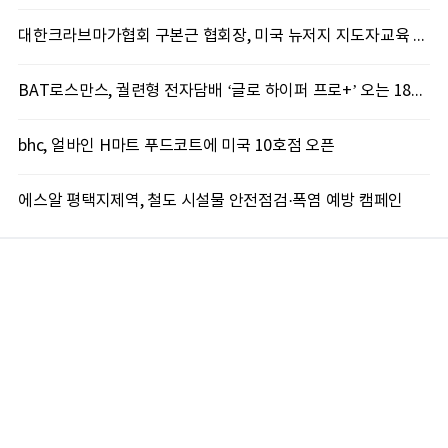
대한크라브마가협회 구본근 협회장, 미국 뉴저지 지도자교육 실시
BAT로스만스, 궐련형 전자담배 ‘글로 하이퍼 프로+’ 오는 18일 출시
bhc, 얼바인 H마트 푸드코트에 미국 10호점 오픈
에스알 평택지제역, 철도 시설물 안전점검·폭염 예방 캠페인