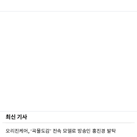
최신 기사
오리진케어, ‘곡물도감’ 전속 모델로 방송인 홍진경 발탁