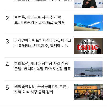
신 이동건 부사장, 로보틱스 전략팀장
으로 선임
2
블랙록, 에코프로 지분 추가 확
보...4.95%에서 5.01%로 높아져
3
필라델피아반도체지수 2.2%, 마이크
론 0.94%↑...반도체주, 일제히 반등
4
한화오션, 캐나다 잠수함 사업 선정
불발...캐나다, 독일 TKMS 선정 발표
5
백양숯불갈비, 울산꽃바위점 오픈...
지역 외식 시장 공략 강화