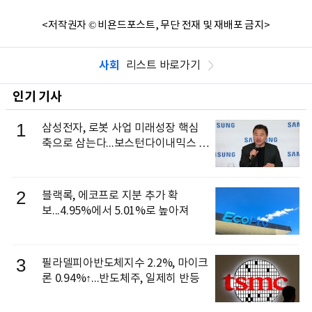
<저작권자 © 비욘드포스트, 무단 전재 및 재배포 금지>
사회
리스트 바로가기
인기 기사
1
삼성전자, 로봇 사업 미래성장 핵심
축으로 삼는다...보스턴다이내믹스 출
신 이동건 부사장, 로보틱스 전략팀장
으로 선임
2
블랙록, 에코프로 지분 추가 확
보...4.95%에서 5.01%로 높아져
3
필라델피아반도체지수 2.2%, 마이크
론 0.94%↑...반도체주, 일제히 반등