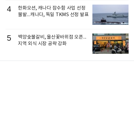
4
한화오션, 캐나다 잠수함 사업 선정
불발...캐나다, 독일 TKMS 선정 발표
5
백양숯불갈비, 울산꽃바위점 오픈...
지역 외식 시장 공략 강화