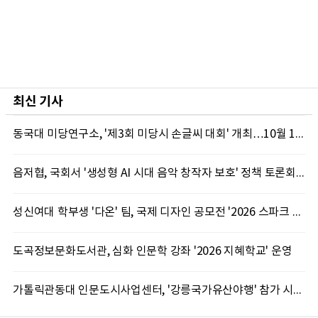
최신 기사
동국대 미당연구소, '제3회 미당시 손글씨 대회' 개최…10월 12일까지 접수
음저협, 국회서 '생성형 AI 시대 음악 창작자 보호' 정책 토론회 10일 개최
성신여대 학부생 '다온' 팀, 국제 디자인 공모전 '2026 스파크 어워드' 동상 수상
도곡정보문화도서관, 심화 인문학 강좌 '2026 지혜학교' 운영
가톨릭관동대 인문도시사업센터, '강릉국가유산야행' 참가 시민 15명 모집