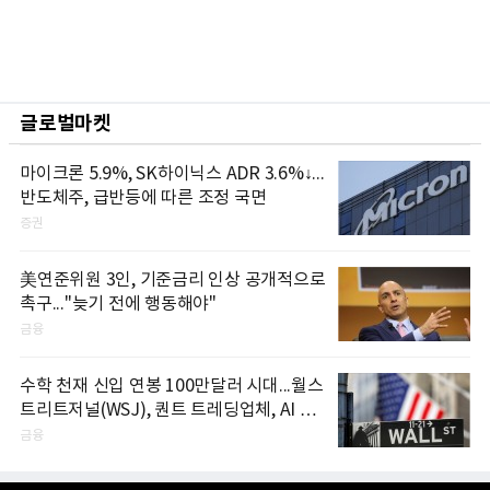
글로벌마켓
마이크론 5.9%, SK하이닉스 ADR 3.6%↓...
반도체주, 급반등에 따른 조정 국면
증권
美연준위원 3인, 기준금리 인상 공개적으로
촉구..."늦기 전에 행동해야"
금융
수학 천재 신입 연봉 100만달러 시대...월스
트리트저널(WSJ), 퀀트 트레딩업체, AI 기
업들 인재 확보 경쟁
금융