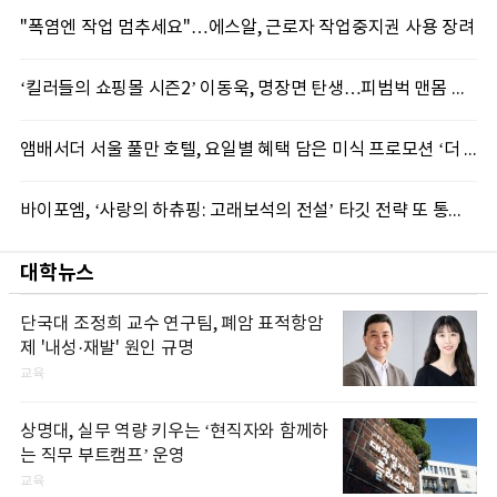
"폭염엔 작업 멈추세요"…에스알, 근로자 작업중지권 사용 장려
‘킬러들의 쇼핑몰 시즌2’ 이동욱, 명장면 탄생…피범벅 맨몸 액션 ‘감탄’
앰배서더 서울 풀만 호텔, 요일별 혜택 담은 미식 프로모션 ‘더 킹스 : 다이닝 프리빌리지즈’ 선봬
바이포엠, ‘사랑의 하츄핑: 고래보석의 전설’ 타깃 전략 또 통했다
대학뉴스
단국대 조정희 교수 연구팀, 폐암 표적항암
제 '내성·재발' 원인 규명
교육
상명대, 실무 역량 키우는 ‘현직자와 함께하
는 직무 부트캠프’ 운영
교육