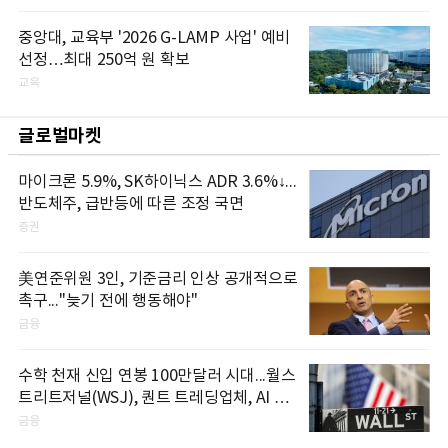
중앙대, 교육부 '2026 G-LAMP 사업' 예비
선정…최대 250억 원 확보
교육
글로벌마켓
마이크론 5.9%, SK하이닉스 ADR 3.6%↓...
반도체주, 급반등에 따른 조정 국면
증권
美연준위원 3인, 기준금리 인상 공개적으로
촉구..."늦기 전에 행동해야"
금융
수학 천재 신입 연봉 100만달러 시대...월스
트리트저널(WSJ), 퀀트 트레딩업체, AI 기
업들 인재 확보 경쟁
금융