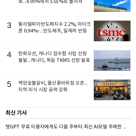
보...4.95%에서 5.01%로 높아져
3
필라델피아반도체지수 2.2%, 마이크
론 0.94%↑...반도체주, 일제히 반등
4
한화오션, 캐나다 잠수함 사업 선정
불발...캐나다, 독일 TKMS 선정 발표
5
백양숯불갈비, 울산꽃바위점 오픈...
지역 외식 시장 공략 강화
최신 기사
챗GPT 무료 이용자에게도 다음 주부터 최신 AI모델 무제한 제공...오픈AI, GPT-5.6 '루나' 모델 제한없이 제공키로