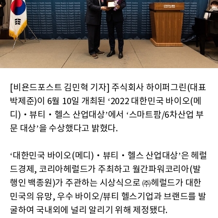
[비욘드포스트 김민혁 기자] 주식회사 하이퍼그린(대표
박제준)이 6월 10일 개최된 ‘2022 대한민국 바이오(메
디)‧뷰티‧헬스 산업대상’에서 ‘스마트팜/6차산업 부
문 대상’을 수상했다고 밝혔다.
‘대한민국 바이오(메디)‧뷰티‧헬스 산업대상’은 헤럴
드경제, 코리아헤럴드가 주최하고 월간파워코리아(발
행인 백종원)가 주관하는 시상식으로 ㈜헤럴드가 대한
민국의 유망, 우수 바이오/뷰티 헬스기업과 브랜드를 발
굴하여 국내외에 널리 알리기 위해 제정됐다.