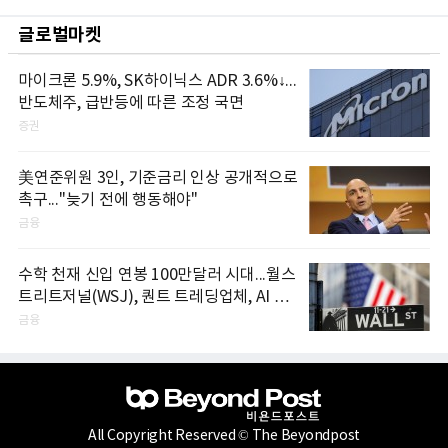
글로벌마켓
마이크론 5.9%, SK하이닉스 ADR 3.6%↓...
반도체주, 급반등에 따른 조정 국면
증권
美연준위원 3인, 기준금리 인상 공개적으로
촉구..."늦기 전에 행동해야"
금융
수학 천재 신입 연봉 100만달러 시대...월스
트리트저널(WSJ), 퀀트 트레딩업체, AI 기
업들 인재 확보 경쟁
금융
All Copyright Reserved © The Beyondpost