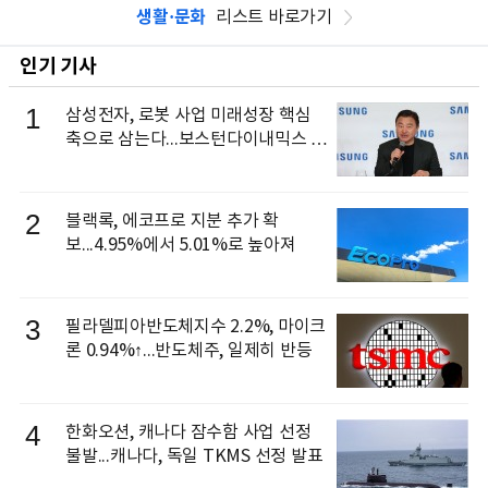
생활·문화
리스트 바로가기
인기 기사
1
삼성전자, 로봇 사업 미래성장 핵심
축으로 삼는다...보스턴다이내믹스 출
신 이동건 부사장, 로보틱스 전략팀장
으로 선임
2
블랙록, 에코프로 지분 추가 확
보...4.95%에서 5.01%로 높아져
3
필라델피아반도체지수 2.2%, 마이크
론 0.94%↑...반도체주, 일제히 반등
4
한화오션, 캐나다 잠수함 사업 선정
불발...캐나다, 독일 TKMS 선정 발표