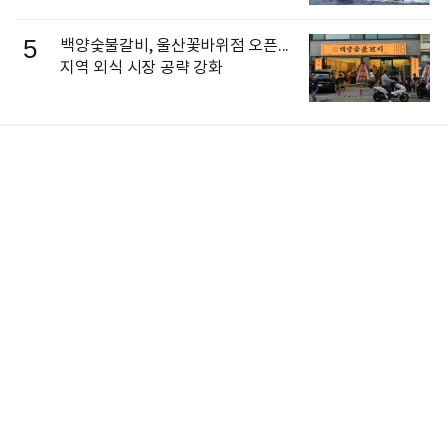
5
백양숯불갈비, 울산꽃바위점 오픈...
지역 외식 시장 공략 강화