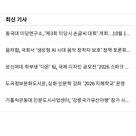
최신 기사
동국대 미당연구소, '제3회 미당시 손글씨 대회' 개최…10월 12일까지 접수
음저협, 국회서 '생성형 AI 시대 음악 창작자 보호' 정책 토론회 10일 개최
성신여대 학부생 '다온' 팀, 국제 디자인 공모전 '2026 스파크 어워드' 동상 수상
도곡정보문화도서관, 심화 인문학 강좌 '2026 지혜학교' 운영
가톨릭관동대 인문도시사업센터, '강릉국가유산야행' 참가 시민 15명 모집