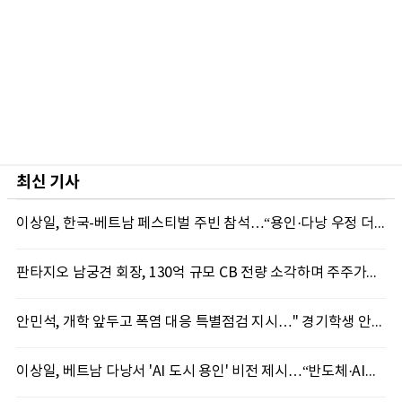
최신 기사
이상일, 한국-베트남 페스티벌 주빈 참석…“용인·다낭 우정 더 깊어질 것”
판타지오 남궁견 회장, 130억 규모 CB 전량 소각하며 주주가치 제고 박차
안민석, 개학 앞두고 폭염 대응 특별점검 지시…" 경기학생 안전 최우선"
이상일, 베트남 다낭서 'AI 도시 용인' 비전 제시…“반도체·AI로 시민 삶 바꾼다”