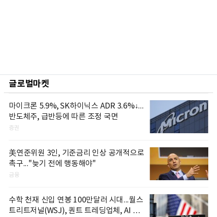
글로벌마켓
마이크론 5.9%, SK하이닉스 ADR 3.6%↓...
반도체주, 급반등에 따른 조정 국면
증권
美연준위원 3인, 기준금리 인상 공개적으로
촉구..."늦기 전에 행동해야"
금융
수학 천재 신입 연봉 100만달러 시대...월스
트리트저널(WSJ), 퀀트 트레딩업체, AI 기