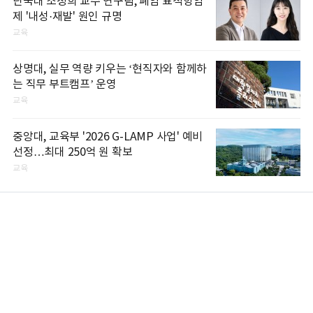
단국대 조정희 교수 연구팀, 폐암 표적항암
제 '내성·재발' 원인 규명
교육
상명대, 실무 역량 키우는 ‘현직자와 함께하
는 직무 부트캠프’ 운영
교육
중앙대, 교육부 '2026 G-LAMP 사업' 예비
선정…최대 250억 원 확보
교육