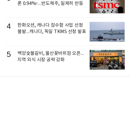
론 0.94%↑...반도체주, 일제히 반등
4
한화오션, 캐나다 잠수함 사업 선정
불발...캐나다, 독일 TKMS 선정 발표
5
백양숯불갈비, 울산꽃바위점 오픈...
지역 외식 시장 공략 강화