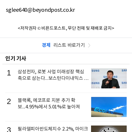
sglee640@beyondpost.co.kr
<저작권자 © 비욘드포스트, 무단 전재 및 재배포 금지>
경제
리스트 바로가기
인기 기사
1
삼성전자, 로봇 사업 미래성장 핵심
축으로 삼는다...보스턴다이내믹스 출
신 이동건 부사장, 로보틱스 전략팀장
으로 선임
2
블랙록, 에코프로 지분 추가 확
보...4.95%에서 5.01%로 높아져
3
필라델피아반도체지수 2.2%, 마이크