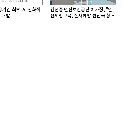
기관 최초 'AI 친화적'
김현중 안전보건공단 이사장, "안
 개발
전체험교육, 산재예방 선진국 향한
첫걸음"