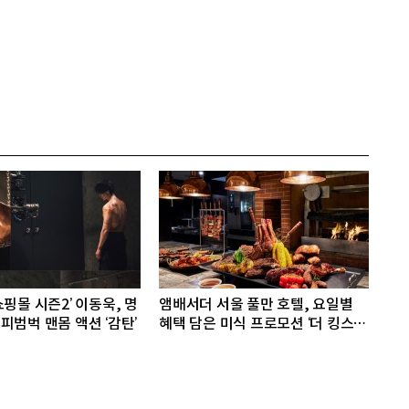
핑몰 시즌2’ 이동욱, 명
앰배서더 서울 풀만 호텔, 요일별
피범벅 맨몸 액션 ‘감탄’
혜택 담은 미식 프로모션 ‘더 킹스 :
다이닝 프리빌리지즈’ 선봬