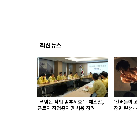
최신뉴스
"폭염엔 작업 멈추세요"…에스알,
‘킬러들의 쇼
근로자 작업중지권 사용 장려
장면 탄생…