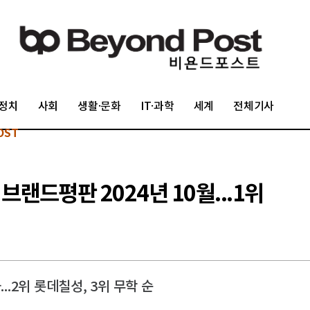
정치
사회
생활·문화
IT·과학
세계
전체기사
OST
랜드평판 2024년 10월...1위
2위 롯데칠성, 3위 무학 순