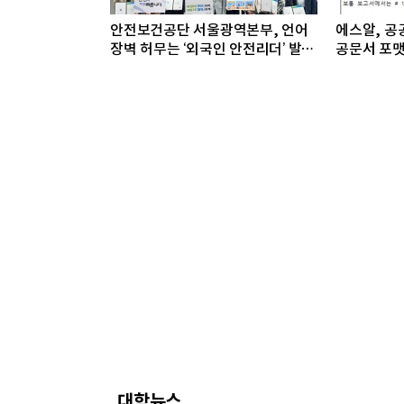
안전보건공단 서울광역본부, 언어
에스알, 공공
장벽 허무는 ‘외국인 안전리더’ 발대
공문서 포맷
식 개최
대학뉴스