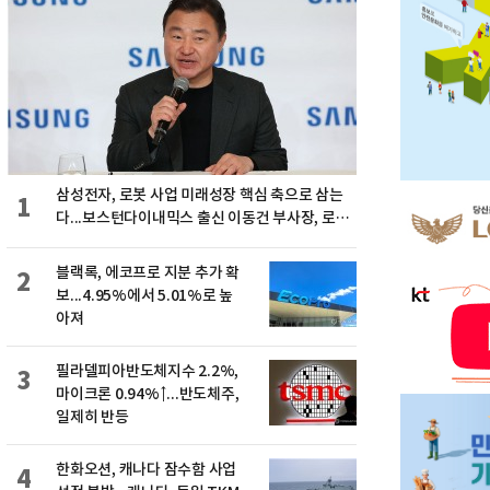
삼성전자, 로봇 사업 미래성장 핵심 축으로 삼는
1
다...보스턴다이내믹스 출신 이동건 부사장, 로보
틱스 전략팀장으로 선임
블랙록, 에코프로 지분 추가 확
2
보...4.95%에서 5.01%로 높
아져
필라델피아반도체지수 2.2%,
3
마이크론 0.94%↑...반도체주,
일제히 반등
한화오션, 캐나다 잠수함 사업
4