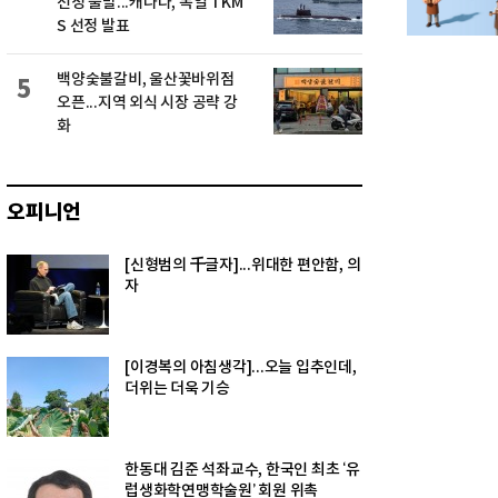
선정 불발...캐나다, 독일 TKM
S 선정 발표
백양숯불갈비, 울산꽃바위점
5
오픈...지역 외식 시장 공략 강
화
오피니언
[신형범의 千글자]...위대한 편안함, 의
자
[이경복의 아침생각]...오늘 입추인데,
더위는 더욱 기승
한동대 김준 석좌교수, 한국인 최초 ‘유
럽생화학연맹학술원’ 회원 위촉