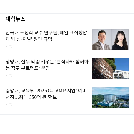
대학뉴스
단국대 조정희 교수 연구팀, 폐암 표적항암
제 '내성·재발' 원인 규명
교육
상명대, 실무 역량 키우는 ‘현직자와 함께하
는 직무 부트캠프’ 운영
교육
중앙대, 교육부 '2026 G-LAMP 사업' 예비
선정…최대 250억 원 확보
교육