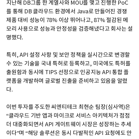
지난해
DB
그룹 한 계열사와
MOU
를 맺고 진행한
PoC
를 통해
DB
클라우드 환경에서
Java
로 만들어진 경쟁
제품 대비 성능이
78%
이상 뛰어나고
, 87%
절감된 메
모리 사용으로 성능과 안정성을 검증해냈다고 회사는 설
명했다
.
특히
, API
설정 사항 및 보안 정책을 실시간으로 변경할
수 있는 기술을 국내 특허로 등록하고
,
미국에도 특허를
출원함과 동시에
TIPS
선정으로 인공지능
API
통합 플
랫폼을 개발하며 글로벌 진출을 준비하고 있음을 알렸
다
.
이번 투자를 주도한 씨엔티테크 최현순 팀장
(
심사역
)
은
“클라우드 기반 앱과 마이크로 서비스 아키텍처가 점점
더 대중화되면서
API
게이트웨이 시장은 성장하는 추세
이다”며 “해당 솔루션은 동시 다발적인
API
요청에도 안