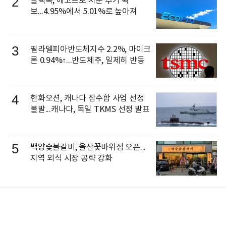
2
블랙록, 에코프로 지분 추가 확
보...4.95%에서 5.01%로 높아져
3
필라델피아반도체지수 2.2%, 마이크
론 0.94%↑...반도체주, 일제히 반등
4
한화오션, 캐나다 잠수함 사업 선정
불발...캐나다, 독일 TKMS 선정 발표
5
백양숯불갈비, 울산꽃바위점 오픈...
지역 외식 시장 공략 강화