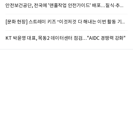
안전보건공단, 전국에 '맨홀작업 안전가이드' 배포…질식·추락 재해 예방 총력
[문화 현장] 스트레이 키즈 “이것저것 다 해내는 이번 활동 기대해 달라”
KT 박윤영 대표, 목동2 데이터센터 점검…"AIDC 경쟁력 강화"