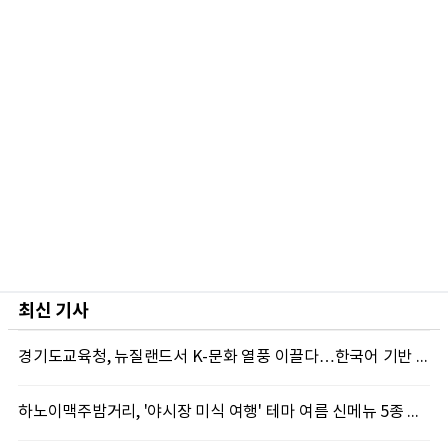
최신 기사
경기도교육청, 뉴질랜드서 K-문화 열풍 이끌다…한국어 기반 국제교류 확대
하노이맥주밤거리, '야시장 미식 여행' 테마 여름 신메뉴 5종 출시