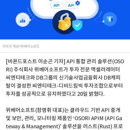
이미지 제공=위베어소프트
[비욘드포스트 이순곤 기자]
API
통합 관리 솔루션
(OSO
RI)
주식회사 위베어소프트가 투자 전문 액셀러레이터
씨엔티테크와
DB
그룹의 신기술사업금융회사
DB
캐피
탈이 결성한 씨엔티테크
-
디비드림빅 투자조합으로부터
투자를 성공적으로 유치하였다고 20일 밝혔다
.
위베어소프트
(
장영휘 대표
)
는 클라우드 기반
API
중개
및 보안
,
관리
,
모니터링 제품인 ‘
OSORI APIM (API Ga
teway & Management)'
솔루션을 러스트
(Rust)
프로