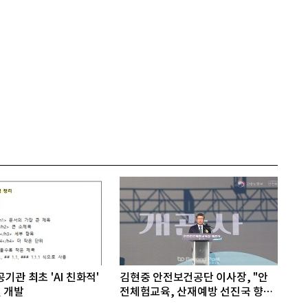
기관 최초 'AI 친화적'
김현중 안전보건공단 이사장, "안
 개발
전체험교육, 산재예방 선진국 향한
첫걸음"