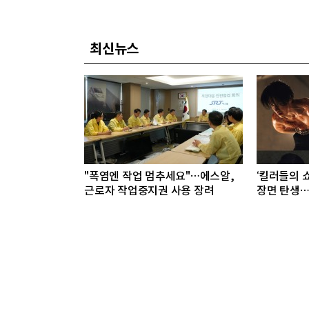
최신뉴스
"폭염엔 작업 멈추세요"…에스알,
‘킬러들의 쇼
근로자 작업중지권 사용 장려
장면 탄생…