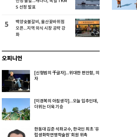
선정 불발...캐나다, 독일 TKM
S 선정 발표
백양숯불갈비, 울산꽃바위점
5
오픈...지역 외식 시장 공략 강
화
오피니언
[신형범의 千글자]...위대한 편안함, 의
자
[이경복의 아침생각]...오늘 입추인데,
더위는 더욱 기승
한동대 김준 석좌교수, 한국인 최초 ‘유
럽생화학연맹학술원’ 회원 위촉