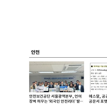
안전
안전보건공단 서울광역본부, 언어
에스알, 공공
장벽 허무는 ‘외국인 안전리더’ 발대
공문서 포맷
식 개최