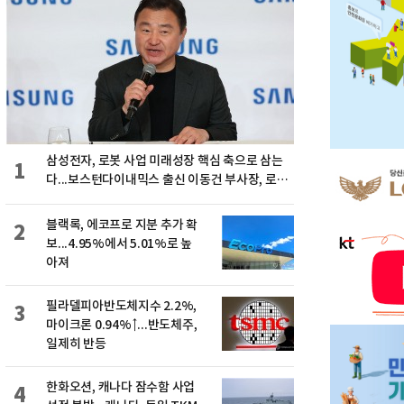
삼성전자, 로봇 사업 미래성장 핵심 축으로 삼는
1
다...보스턴다이내믹스 출신 이동건 부사장, 로보
틱스 전략팀장으로 선임
블랙록, 에코프로 지분 추가 확
2
보...4.95%에서 5.01%로 높
아져
필라델피아반도체지수 2.2%,
3
마이크론 0.94%↑...반도체주,
일제히 반등
한화오션, 캐나다 잠수함 사업
4