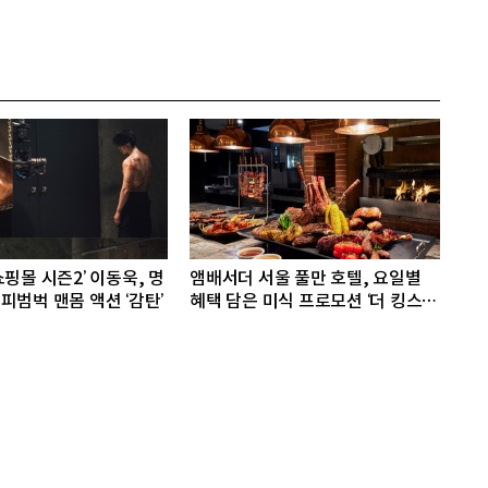
핑몰 시즌2’ 이동욱, 명
앰배서더 서울 풀만 호텔, 요일별
피범벅 맨몸 액션 ‘감탄’
혜택 담은 미식 프로모션 ‘더 킹스 :
다이닝 프리빌리지즈’ 선봬