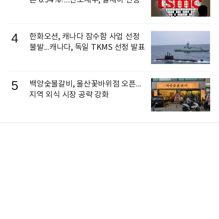
론 0.94%↑...반도체주, 일제히 반등
4
한화오션, 캐나다 잠수함 사업 선정
불발...캐나다, 독일 TKMS 선정 발표
5
백양숯불갈비, 울산꽃바위점 오픈...
지역 외식 시장 공략 강화