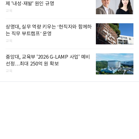
제 '내성·재발' 원인 규명
교육
상명대, 실무 역량 키우는 ‘현직자와 함께하
는 직무 부트캠프’ 운영
교육
중앙대, 교육부 '2026 G-LAMP 사업' 예비
선정…최대 250억 원 확보
교육