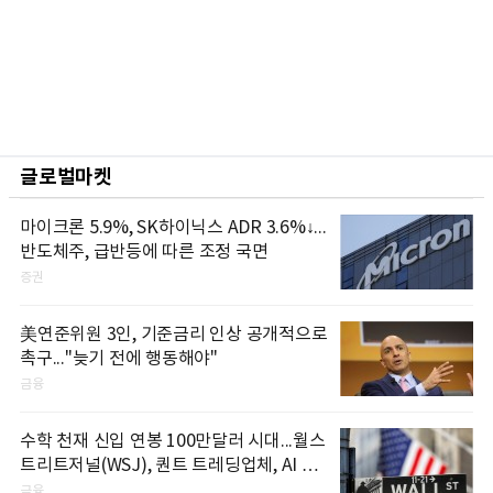
글로벌마켓
마이크론 5.9%, SK하이닉스 ADR 3.6%↓...
반도체주, 급반등에 따른 조정 국면
증권
美연준위원 3인, 기준금리 인상 공개적으로
촉구..."늦기 전에 행동해야"
금융
수학 천재 신입 연봉 100만달러 시대...월스
트리트저널(WSJ), 퀀트 트레딩업체, AI 기
업들 인재 확보 경쟁
금융