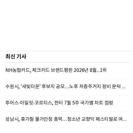
최신 기사
NH농협카드, 체크카드 브랜드평판 2026년 8월...1위
수원시, '새빛타운' 후보지 공모…노후 저층주거지 정비 문턱 낮췄다
투어스·아일릿·코르티스, 한터 7월 5주 국가별 차트 점령
성남시, 휴가철 물가안정 총력…청소년 교향악 페스티벌로 여름 문화도시 만든다