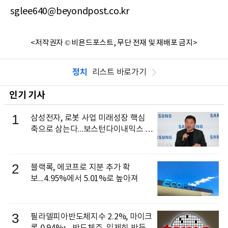
sglee640@beyondpost.co.kr
<저작권자 © 비욘드포스트, 무단 전재 및 재배포 금지>
정치
리스트 바로가기
인기 기사
1
삼성전자, 로봇 사업 미래성장 핵심
축으로 삼는다...보스턴다이내믹스 출
신 이동건 부사장, 로보틱스 전략팀장
으로 선임
2
블랙록, 에코프로 지분 추가 확
보...4.95%에서 5.01%로 높아져
3
필라델피아반도체지수 2.2%, 마이크