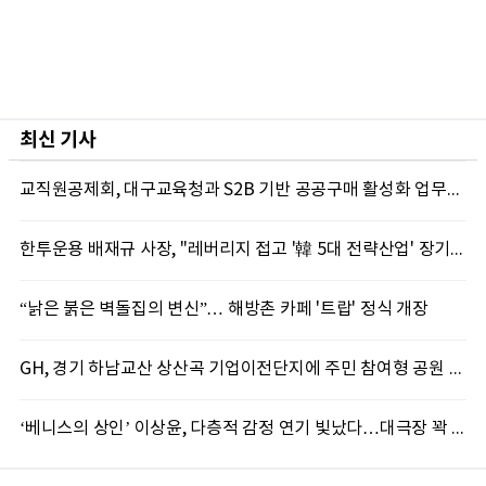
최신 기사
교직원공제회, 대구교육청과 S2B 기반 공공구매 활성화 업무협약
한투운용 배재규 사장, "레버리지 접고 '韓 5대 전략산업' 장기투자 해야"
“낡은 붉은 벽돌집의 변신”… 해방촌 카페 '트랍' 정식 개장
GH, 경기 하남교산 상산곡 기업이전단지에 주민 참여형 공원 조성
‘베니스의 상인’ 이상윤, 다층적 감정 연기 빛났다…대극장 꽉 채운 원캐스트 열연