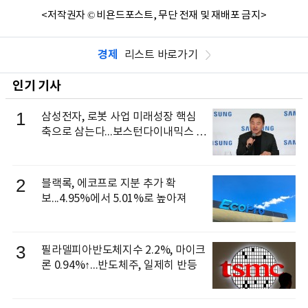
<저작권자 © 비욘드포스트, 무단 전재 및 재배포 금지>
경제
리스트 바로가기
인기 기사
1
삼성전자, 로봇 사업 미래성장 핵심
축으로 삼는다...보스턴다이내믹스 출
신 이동건 부사장, 로보틱스 전략팀장
으로 선임
2
블랙록, 에코프로 지분 추가 확
보...4.95%에서 5.01%로 높아져
3
필라델피아반도체지수 2.2%, 마이크
론 0.94%↑...반도체주, 일제히 반등