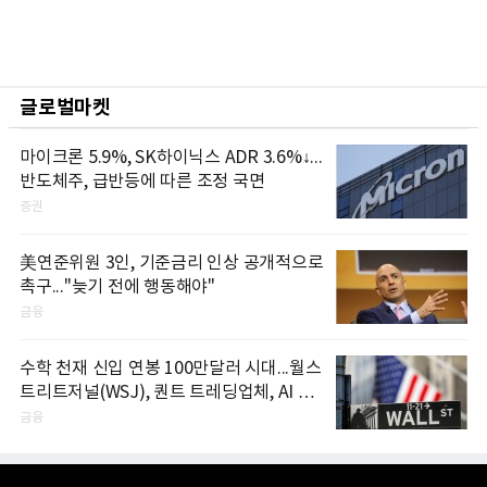
글로벌마켓
마이크론 5.9%, SK하이닉스 ADR 3.6%↓...
반도체주, 급반등에 따른 조정 국면
증권
美연준위원 3인, 기준금리 인상 공개적으로
촉구..."늦기 전에 행동해야"
금융
수학 천재 신입 연봉 100만달러 시대...월스
트리트저널(WSJ), 퀀트 트레딩업체, AI 기
업들 인재 확보 경쟁
금융