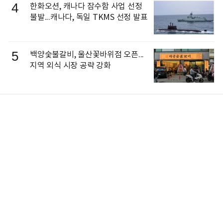
4
한화오션, 캐나다 잠수함 사업 선정
불발...캐나다, 독일 TKMS 선정 발표
5
백양숯불갈비, 울산꽃바위점 오픈...
지역 외식 시장 공략 강화