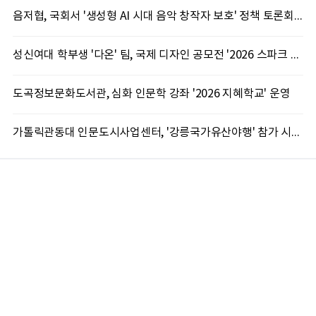
음저협, 국회서 '생성형 AI 시대 음악 창작자 보호' 정책 토론회 10일 개최
성신여대 학부생 '다온' 팀, 국제 디자인 공모전 '2026 스파크 어워드' 동상 수상
도곡정보문화도서관, 심화 인문학 강좌 '2026 지혜학교' 운영
가톨릭관동대 인문도시사업센터, '강릉국가유산야행' 참가 시민 15명 모집