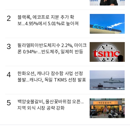
신 이동건 부사장, 로보틱스 전략팀장
으로 선임
2
블랙록, 에코프로 지분 추가 확
보...4.95%에서 5.01%로 높아져
3
필라델피아반도체지수 2.2%, 마이크
론 0.94%↑...반도체주, 일제히 반등
4
한화오션, 캐나다 잠수함 사업 선정
불발...캐나다, 독일 TKMS 선정 발표
5
백양숯불갈비, 울산꽃바위점 오픈...
지역 외식 시장 공략 강화