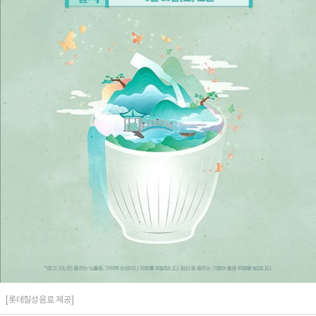
[롯데칠성음료 제공]