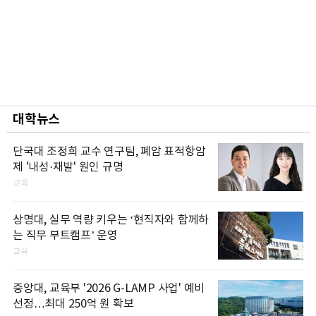
대학뉴스
단국대 조정희 교수 연구팀, 폐암 표적항암
제 '내성·재발' 원인 규명
교육
상명대, 실무 역량 키우는 ‘현직자와 함께하
는 직무 부트캠프’ 운영
교육
중앙대, 교육부 '2026 G-LAMP 사업' 예비
선정…최대 250억 원 확보