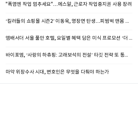
"폭염엔 작업 멈추세요"…에스알, 근로자 작업중지권 사용 장려
‘킬러들의 쇼핑몰 시즌2’ 이동욱, 명장면 탄생…피범벅 맨몸 액션 ‘감탄’
앰배서더 서울 풀만 호텔, 요일별 혜택 담은 미식 프로모션 ‘더 킹스 : 다이닝 프리빌리지즈’ 선봬
바이포엠, ‘사랑의 하츄핑: 고래보석의 전설’ 타깃 전략 또 통했다
마약 위장수사 시대, 변호인은 무엇을 다퉈야 하는가