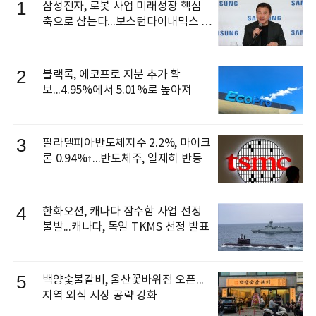
1
삼성전자, 로봇 사업 미래성장 핵심
축으로 삼는다...보스턴다이내믹스 출
신 이동건 부사장, 로보틱스 전략팀장
으로 선임
2
블랙록, 에코프로 지분 추가 확
보...4.95%에서 5.01%로 높아져
3
필라델피아반도체지수 2.2%, 마이크
론 0.94%↑...반도체주, 일제히 반등
4
한화오션, 캐나다 잠수함 사업 선정
불발...캐나다, 독일 TKMS 선정 발표
5
백양숯불갈비, 울산꽃바위점 오픈...
지역 외식 시장 공략 강화