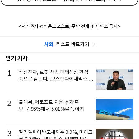
<저작권자 © 비욘드포스트, 무단 전재 및 재배포 금지>
사회
리스트 바로가기
인기 기사
1
삼성전자, 로봇 사업 미래성장 핵심
축으로 삼는다...보스턴다이내믹스 출
신 이동건 부사장, 로보틱스 전략팀장
으로 선임
2
블랙록, 에코프로 지분 추가 확
보...4.95%에서 5.01%로 높아져
3
필라델피아반도체지수 2.2%, 마이크