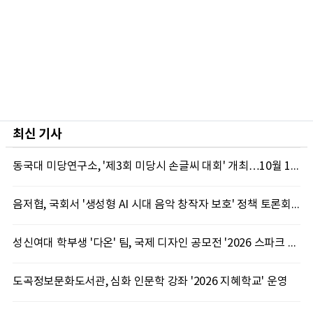
최신 기사
동국대 미당연구소, '제3회 미당시 손글씨 대회' 개최…10월 12일까지 접수
음저협, 국회서 '생성형 AI 시대 음악 창작자 보호' 정책 토론회 10일 개최
성신여대 학부생 '다온' 팀, 국제 디자인 공모전 '2026 스파크 어워드' 동상 수상
도곡정보문화도서관, 심화 인문학 강좌 '2026 지혜학교' 운영