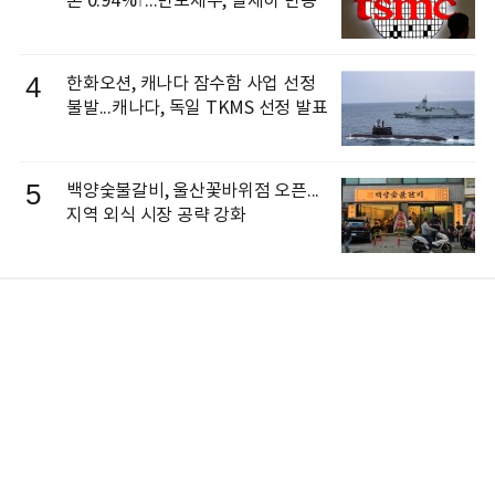
론 0.94%↑...반도체주, 일제히 반등
4
한화오션, 캐나다 잠수함 사업 선정
불발...캐나다, 독일 TKMS 선정 발표
5
백양숯불갈비, 울산꽃바위점 오픈...
지역 외식 시장 공략 강화