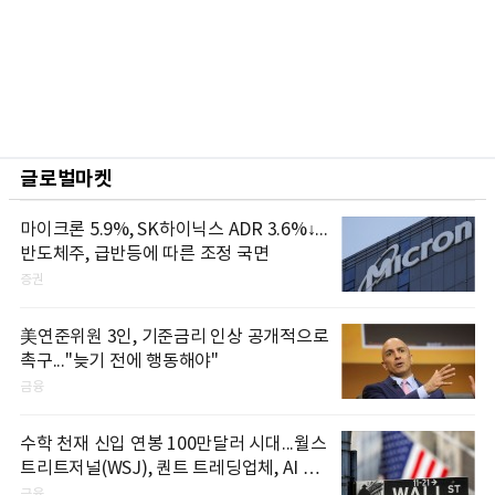
글로벌마켓
마이크론 5.9%, SK하이닉스 ADR 3.6%↓...
반도체주, 급반등에 따른 조정 국면
증권
美연준위원 3인, 기준금리 인상 공개적으로
촉구..."늦기 전에 행동해야"
금융
수학 천재 신입 연봉 100만달러 시대...월스
트리트저널(WSJ), 퀀트 트레딩업체, AI 기
업들 인재 확보 경쟁
금융