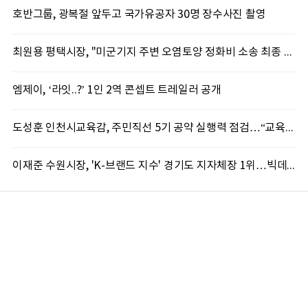
호반그룹, 광복절 앞두고 국가유공자 30명 장수사진 촬영
최원용 평택시장, "미군기지 주변 오염토양 정화비 소송 최종 승소…16억 전액 배상"
엠제이, ‘라잇..?’ 1인 2역 콘셉트 트레일러 공개
도성훈 인천시교육감, 주민직선 5기 공약 실행력 점검…“교육현장 변화로 이어져야”
이재준 수원시장, 'K-브랜드 지수' 경기도 지자체장 1위…빅데이터가 주목한 행정 리더십