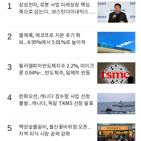
1
삼성전자, 로봇 사업 미래성장 핵심
축으로 삼는다...보스턴다이내믹스 출
신 이동건 부사장, 로보틱스 전략팀장
으로 선임
2
블랙록, 에코프로 지분 추가 확
보...4.95%에서 5.01%로 높아져
3
필라델피아반도체지수 2.2%, 마이크
론 0.94%↑...반도체주, 일제히 반등
4
한화오션, 캐나다 잠수함 사업 선정
불발...캐나다, 독일 TKMS 선정 발표
5
백양숯불갈비, 울산꽃바위점 오픈...
지역 외식 시장 공략 강화