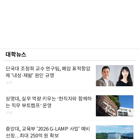
대학뉴스
단국대 조정희 교수 연구팀, 폐암 표적항암
제 '내성·재발' 원인 규명
교육
상명대, 실무 역량 키우는 ‘현직자와 함께하
는 직무 부트캠프’ 운영
교육
중앙대, 교육부 '2026 G-LAMP 사업' 예비
선정…최대 250억 원 확보