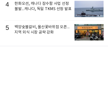
4
한화오션, 캐나다 잠수함 사업 선정
불발...캐나다, 독일 TKMS 선정 발표
5
백양숯불갈비, 울산꽃바위점 오픈...
지역 외식 시장 공략 강화