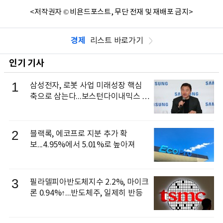
<저작권자 © 비욘드포스트, 무단 전재 및 재배포 금지>
경제
리스트 바로가기
인기 기사
1
삼성전자, 로봇 사업 미래성장 핵심
축으로 삼는다...보스턴다이내믹스 출
신 이동건 부사장, 로보틱스 전략팀장
으로 선임
2
블랙록, 에코프로 지분 추가 확
보...4.95%에서 5.01%로 높아져
3
필라델피아반도체지수 2.2%, 마이크
론 0.94%↑...반도체주, 일제히 반등