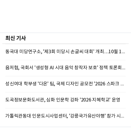
최신 기사
동국대 미당연구소, '제3회 미당시 손글씨 대회' 개최…10월 12일까지 접수
음저협, 국회서 '생성형 AI 시대 음악 창작자 보호' 정책 토론회 10일 개최
성신여대 학부생 '다온' 팀, 국제 디자인 공모전 '2026 스파크 어워드' 동상 수상
도곡정보문화도서관, 심화 인문학 강좌 '2026 지혜학교' 운영
가톨릭관동대 인문도시사업센터, '강릉국가유산야행' 참가 시민 15명 모집