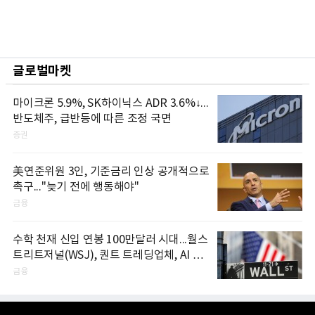
글로벌마켓
마이크론 5.9%, SK하이닉스 ADR 3.6%↓...
반도체주, 급반등에 따른 조정 국면
증권
美연준위원 3인, 기준금리 인상 공개적으로
촉구..."늦기 전에 행동해야"
금융
수학 천재 신입 연봉 100만달러 시대...월스
트리트저널(WSJ), 퀀트 트레딩업체, AI 기
업들 인재 확보 경쟁
금융