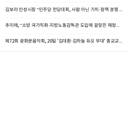
김보라 안성시장 “민주당 전당대회, 사람 아닌 가치·정책 경쟁 돼야”
추미애, “소방 국가직화·지방노동감독관 도입에 걸맞은 재정체계 완성해야”
제72회 광화문음악회, 20일 '김대환·김하늘 듀오 무대' 종교교회서 무료 개최