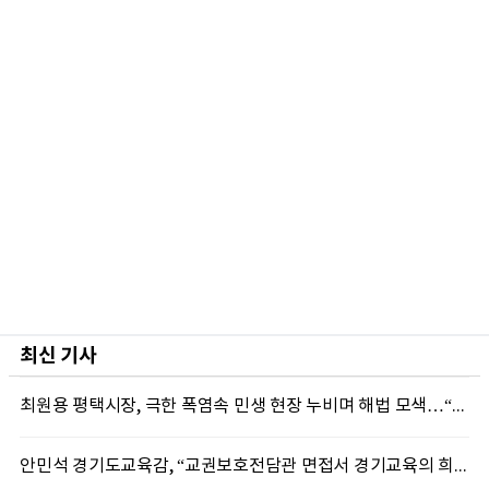
최신 기사
최원용 평택시장, 극한 폭염속 민생 현장 누비며 해법 모색…“현장에 답 있다”
안민석 경기도교육감, “교권보호전담관 면접서 경기교육의 희망 봤다”