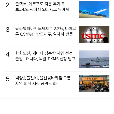
2
블랙록, 에코프로 지분 추가 확
보...4.95%에서 5.01%로 높아져
3
필라델피아반도체지수 2.2%, 마이크
론 0.94%↑...반도체주, 일제히 반등
4
한화오션, 캐나다 잠수함 사업 선정
불발...캐나다, 독일 TKMS 선정 발표
5
백양숯불갈비, 울산꽃바위점 오픈...
지역 외식 시장 공략 강화