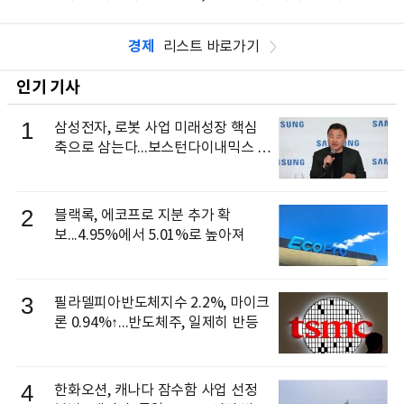
경제
리스트 바로가기
인기 기사
1
삼성전자, 로봇 사업 미래성장 핵심
축으로 삼는다...보스턴다이내믹스 출
신 이동건 부사장, 로보틱스 전략팀장
으로 선임
2
블랙록, 에코프로 지분 추가 확
보...4.95%에서 5.01%로 높아져
3
필라델피아반도체지수 2.2%, 마이크
론 0.94%↑...반도체주, 일제히 반등
4
한화오션, 캐나다 잠수함 사업 선정