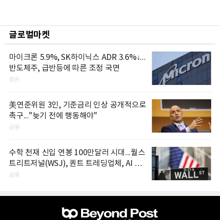
글로벌마켓
마이크론 5.9%, SK하이닉스 ADR 3.6%↓...
반도체주, 급반등에 따른 조정 국면
증권
美연준위원 3인, 기준금리 인상 공개적으로
촉구..."늦기 전에 행동해야"
금융
수학 천재 신입 연봉 100만달러 시대...월스
트리트저널(WSJ), 퀀트 트레딩업체, AI 기
업들 인재 확보 경쟁
금융