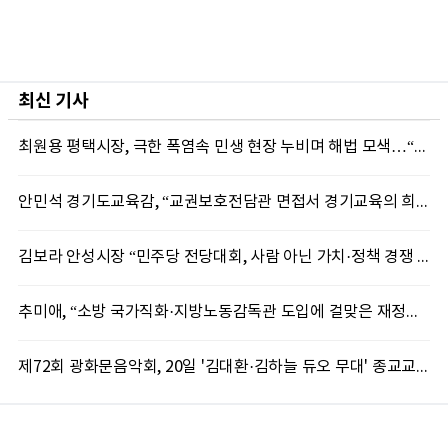
최신 기사
최원용 평택시장, 극한 폭염속 민생 현장 누비며 해법 모색…“현장에 답 있다”
안민석 경기도교육감, “교권보호전담관 면접서 경기교육의 희망 봤다”
김보라 안성시장 “민주당 전당대회, 사람 아닌 가치·정책 경쟁 돼야”
추미애, “소방 국가직화·지방노동감독관 도입에 걸맞은 재정체계 완성해야”
제72회 광화문음악회, 20일 '김대환·김하늘 듀오 무대' 종교교회서 무료 개최