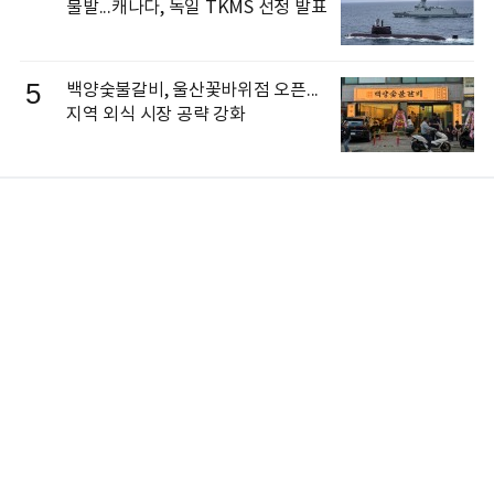
불발...캐나다, 독일 TKMS 선정 발표
5
백양숯불갈비, 울산꽃바위점 오픈...
지역 외식 시장 공략 강화