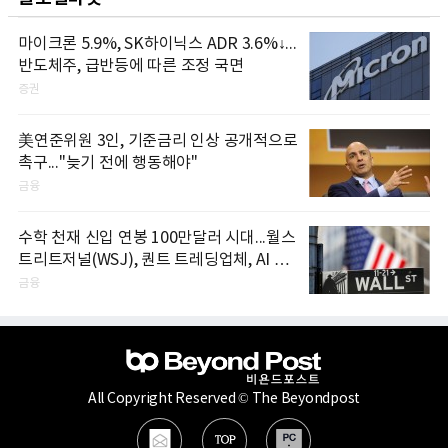
마이크론 5.9%, SK하이닉스 ADR 3.6%↓...
반도체주, 급반등에 따른 조정 국면
증권
美연준위원 3인, 기준금리 인상 공개적으로
촉구..."늦기 전에 행동해야"
금융
수학 천재 신입 연봉 100만달러 시대...월스
트리트저널(WSJ), 퀀트 트레딩업체, AI 기
업들 인재 확보 경쟁
금융
All Copyright Reserved © The Beyondpost