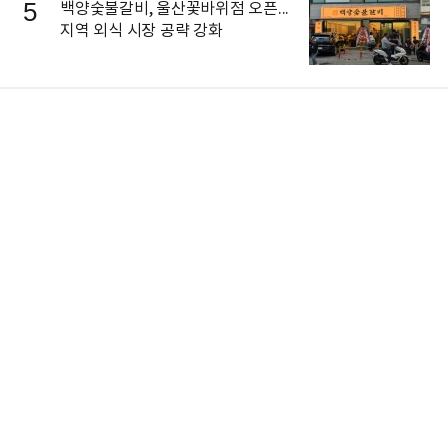
5
백양숯불갈비, 울산꽃바위점 오픈...
지역 외식 시장 공략 강화