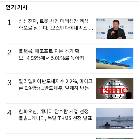
인기 기사
1
삼성전자, 로봇 사업 미래성장 핵심
축으로 삼는다...보스턴다이내믹스 출
신 이동건 부사장, 로보틱스 전략팀장
으로 선임
2
블랙록, 에코프로 지분 추가 확
보...4.95%에서 5.01%로 높아져
3
필라델피아반도체지수 2.2%, 마이크
론 0.94%↑...반도체주, 일제히 반등
4
한화오션, 캐나다 잠수함 사업 선정
불발...캐나다, 독일 TKMS 선정 발표