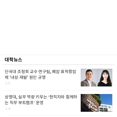
대학뉴스
단국대 조정희 교수 연구팀, 폐암 표적항암
제 '내성·재발' 원인 규명
교육
상명대, 실무 역량 키우는 ‘현직자와 함께하
는 직무 부트캠프’ 운영
교육