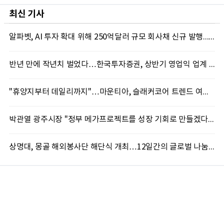
최신 기사
알파벳, AI 투자 확대 위해 250억달러 규모 회사채 신규 발행...블룸버그통신, 1150억달러 자금 몰려
반년 만에 작년치 벌었다…한국투자증권, 상반기 영업익 업계 첫 2조 돌파
"휴양지부터 데일리까지"…마운티아, 슬래커코어 트렌드 여름 신제품 선봬
박관열 광주시장 "정부 메가프로젝트를 성장 기회로 만들겠다"…첫 시정토론회 개최
상명대, 몽골 해외봉사단 해단식 개최…12일간의 글로벌 나눔 성료