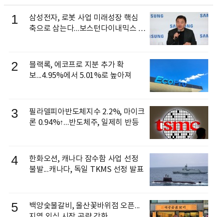
1
삼성전자, 로봇 사업 미래성장 핵심
축으로 삼는다...보스턴다이내믹스 출
신 이동건 부사장, 로보틱스 전략팀장
으로 선임
2
블랙록, 에코프로 지분 추가 확
보...4.95%에서 5.01%로 높아져
3
필라델피아반도체지수 2.2%, 마이크
론 0.94%↑...반도체주, 일제히 반등
4
한화오션, 캐나다 잠수함 사업 선정
불발...캐나다, 독일 TKMS 선정 발표
5
백양숯불갈비, 울산꽃바위점 오픈...
지역 외식 시장 공략 강화