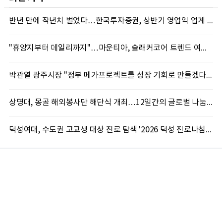
반년 만에 작년치 벌었다…한국투자증권, 상반기 영업익 업계 첫 2조 돌파
"휴양지부터 데일리까지"…마운티아, 슬래커코어 트렌드 여름 신제품 선봬
박관열 광주시장 "정부 메가프로젝트를 성장 기회로 만들겠다"…첫 시정토론회 개최
상명대, 몽골 해외봉사단 해단식 개최…12일간의 글로벌 나눔 성료
덕성여대, 수도권 고교생 대상 진로 탐색 '2026 덕성 진로나침판' 개최