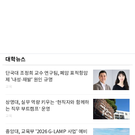
대학뉴스
단국대 조정희 교수 연구팀, 폐암 표적항암
제 '내성·재발' 원인 규명
교육
상명대, 실무 역량 키우는 ‘현직자와 함께하
는 직무 부트캠프’ 운영
교육
중앙대, 교육부 '2026 G-LAMP 사업' 예비