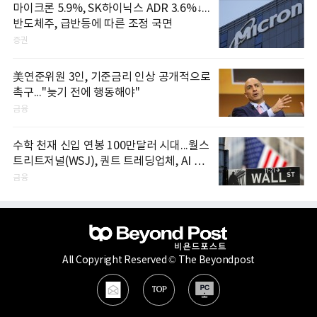
마이크론 5.9%, SK하이닉스 ADR 3.6%↓...
반도체주, 급반등에 따른 조정 국면
증권
美연준위원 3인, 기준금리 인상 공개적으로
촉구..."늦기 전에 행동해야"
금융
수학 천재 신입 연봉 100만달러 시대...월스
트리트저널(WSJ), 퀀트 트레딩업체, AI 기
업들 인재 확보 경쟁
금융
All Copyright Reserved © The Beyondpost