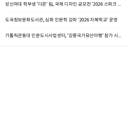
성신여대 학부생 '다온' 팀, 국제 디자인 공모전 '2026 스파크 어워드' 동상 수상
도곡정보문화도서관, 심화 인문학 강좌 '2026 지혜학교' 운영
가톨릭관동대 인문도시사업센터, '강릉국가유산야행' 참가 시민 15명 모집