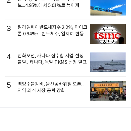
2
보...4.95%에서 5.01%로 높아져
3
필라델피아반도체지수 2.2%, 마이크
론 0.94%↑...반도체주, 일제히 반등
4
한화오션, 캐나다 잠수함 사업 선정
불발...캐나다, 독일 TKMS 선정 발표
5
백양숯불갈비, 울산꽃바위점 오픈...
지역 외식 시장 공략 강화