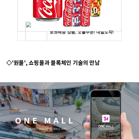
◇'원몰', 쇼핑몰과 블록체인 기술의 만남