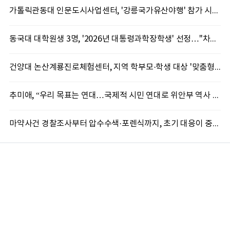
가톨릭관동대 인문도시사업센터, '강릉국가유산야행' 참가 시민 15명 모집
동국대 대학원생 3명, '2026년 대통령과학장학생' 선정…"차세대 연구자 발굴"
건양대 논산계룡진로체험센터, 지역 학부모·학생 대상 '맞춤형 직업 체험' 성료
추미애, “우리 목표는 연대…국제적 시민 연대로 위안부 역사 계속 알려야”
마약사건 경찰조사부터 압수수색·포렌식까지, 초기 대응이 중요한 이유