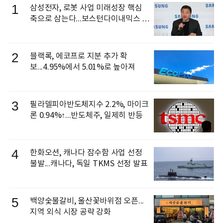
1
삼성전자, 로봇 사업 미래성장 핵심
축으로 삼는다...보스턴다이내믹스 출
신 이동건 부사장, 로보틱스 전략팀장
으로 선임
2
블랙록, 에코프로 지분 추가 확
보...4.95%에서 5.01%로 높아져
3
필라델피아반도체지수 2.2%, 마이크
론 0.94%↑...반도체주, 일제히 반등
4
한화오션, 캐나다 잠수함 사업 선정
불발...캐나다, 독일 TKMS 선정 발표
5
백양숯불갈비, 울산꽃바위점 오픈...
지역 외식 시장 공략 강화