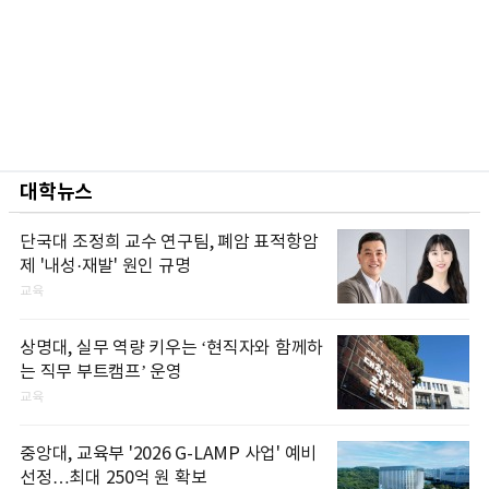
대학뉴스
단국대 조정희 교수 연구팀, 폐암 표적항암
제 '내성·재발' 원인 규명
교육
상명대, 실무 역량 키우는 ‘현직자와 함께하
는 직무 부트캠프’ 운영
교육
중앙대, 교육부 '2026 G-LAMP 사업' 예비
선정…최대 250억 원 확보