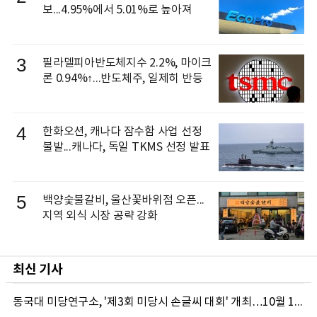
보...4.95%에서 5.01%로 높아져
3
필라델피아반도체지수 2.2%, 마이크
론 0.94%↑...반도체주, 일제히 반등
4
한화오션, 캐나다 잠수함 사업 선정
불발...캐나다, 독일 TKMS 선정 발표
5
백양숯불갈비, 울산꽃바위점 오픈...
지역 외식 시장 공략 강화
최신 기사
동국대 미당연구소, '제3회 미당시 손글씨 대회' 개최…10월 12일까지 접수