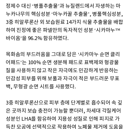
정제수 대신 ‘병풀추출물’과 뉴질랜드에서 자생하는 마
누카나무의 핵심성분 ‘마누카꿀 추출물’, 병풀핵심성분,
3중 히알루론산 외 보습원료 14가지 식물 추출물을 배합
하여 진정에 좋은 파넬만의 독자적인 성분 ‘시카마누™
바이옴’을 96.2% 함유하였다.
목화솜의 부드러움을 그대로 담은 ‘시카마누 순면 클리
어패드’는 100% 순면 생분해 패드로 표백제와 형광물
질을 사용하지 않고 작은 자극에도 민감하게 반응하는
민감성 피부를 위해 보풀과 자극이 적은 부드러운 무표
백, 무형광 순면 시트를 사용했다.
3중 히알루론산으로 피부 층에 단계별로 흡수되어 속 깊
은 곳까지 보습 충전이 가능할 뿐더러, 차세대 각질케어
성분인 LHA를 함유하여 지용성 성질로 인해 피지로 가
득찬 모공에 선택적으로 작용하여 노폐물 제거에 도움을