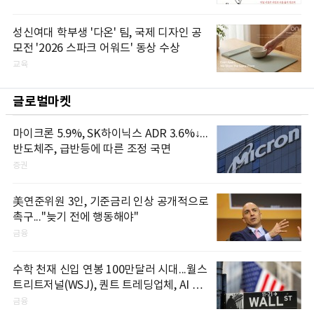
성신여대 학부생 '다온' 팀, 국제 디자인 공
모전 '2026 스파크 어워드' 동상 수상
교육
글로벌마켓
마이크론 5.9%, SK하이닉스 ADR 3.6%↓...
반도체주, 급반등에 따른 조정 국면
증권
美연준위원 3인, 기준금리 인상 공개적으로
촉구..."늦기 전에 행동해야"
금융
수학 천재 신입 연봉 100만달러 시대...월스
트리트저널(WSJ), 퀀트 트레딩업체, AI 기
업들 인재 확보 경쟁
금융