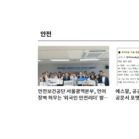
안전
안전보건공단 서울광역본부, 언어
에스알, 공공
장벽 허무는 ‘외국인 안전리더’ 발대
공문서 포맷
식 개최