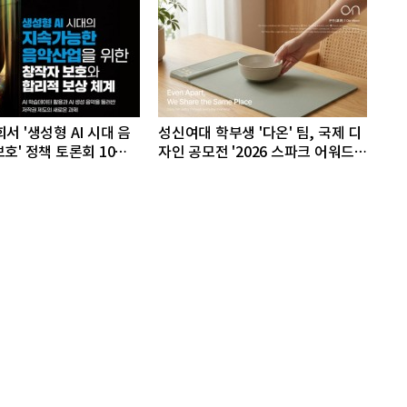
서 '생성형 AI 시대 음
성신여대 학부생 '다온' 팀, 국제 디
호' 정책 토론회 10일
자인 공모전 '2026 스파크 어워드'
동상 수상