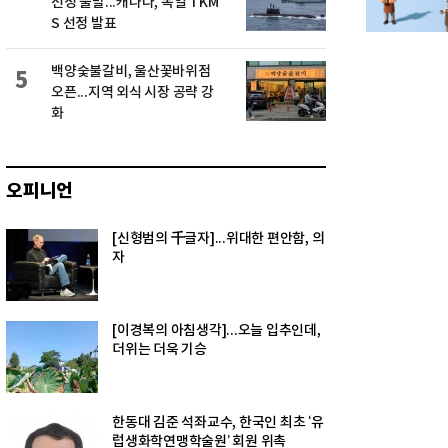
선정 불발...캐나다, 독일 TKM
S 선정 발표
백양숯불갈비, 울산꽃바위점
5
오픈...지역 외식 시장 공략 강
화
오피니언
[신형범의 千글자]...위대한 편안함, 의
자
[이경복의 아침생각]...오늘 입추인데,
더위는 더욱 기승
한동대 김준 석좌교수, 한국인 최초 ‘유
럽생화학연맹학술원’ 회원 위촉