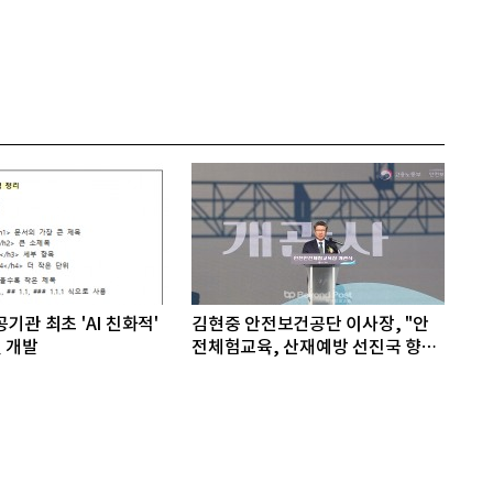
기관 최초 'AI 친화적'
김현중 안전보건공단 이사장, "안
 개발
전체험교육, 산재예방 선진국 향한
첫걸음"