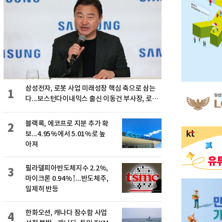
삼성전자, 로봇 사업 미래성장 핵심 축으로 삼는
1
다...보스턴다이내믹스 출신 이동건 부사장, 로보
틱스 전략팀장으로 선임
블랙록, 에코프로 지분 추가 확
2
보...4.95%에서 5.01%로 높
아져
필라델피아반도체지수 2.2%,
3
마이크론 0.94%↑...반도체주,
일제히 반등
한화오션, 캐나다 잠수함 사업
4