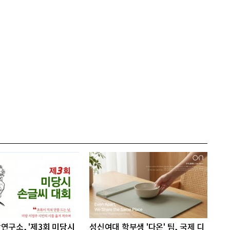
연구소, '제3회 미당시
성신여대 학부생 '다온' 팀, 국제 디