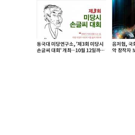
동국대 미당연구소, '제3회 미당시
음저협, 국회
손글씨 대회' 개최…10월 12일까지
악 창작자 보
접수
개최