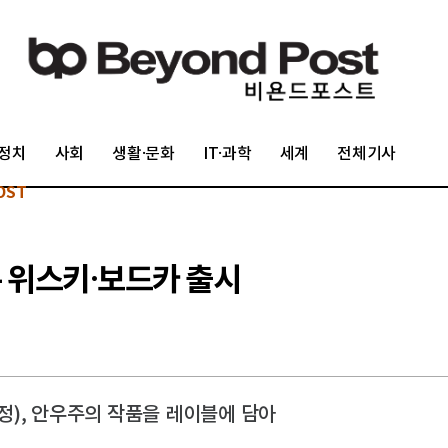
정치
사회
생활·문화
IT·과학
세계
전체기사
OST
은 위스키·보드카 출시
), 안우주의 작품을 레이블에 담아