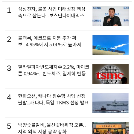
1
삼성전자, 로봇 사업 미래성장 핵심
축으로 삼는다...보스턴다이내믹스 출
신 이동건 부사장, 로보틱스 전략팀장
으로 선임
2
블랙록, 에코프로 지분 추가 확
보...4.95%에서 5.01%로 높아져
3
필라델피아반도체지수 2.2%, 마이크
론 0.94%↑...반도체주, 일제히 반등
4
한화오션, 캐나다 잠수함 사업 선정
불발...캐나다, 독일 TKMS 선정 발표
5
백양숯불갈비, 울산꽃바위점 오픈...
지역 외식 시장 공략 강화