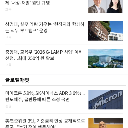
제 '내성·재발' 원인 규명
교육
상명대, 실무 역량 키우는 ‘현직자와 함께하
는 직무 부트캠프’ 운영
교육
중앙대, 교육부 '2026 G-LAMP 사업' 예비
선정…최대 250억 원 확보
교육
글로벌마켓
마이크론 5.9%, SK하이닉스 ADR 3.6%↓...
반도체주, 급반등에 따른 조정 국면
증권
美연준위원 3인, 기준금리 인상 공개적으로
촉구..."늦기 전에 행동해야"