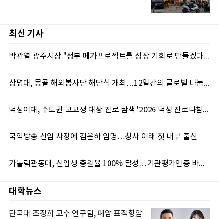
최신 기사
박관열 광주시장 "정부 메가프로젝트를 성장 기회로 만들겠다"…첫 시정토론회 개최
상명대, 몽골 해외봉사단 해단식 개최…12일간의 글로벌 나눔 성료
덕성여대, 수도권 고교생 대상 진로 탐색 '2026 덕성 진로나침판' 개최
국악방송 신임 사장에 김은하 임명…창사 이래 첫 내부 출신
가톨릭관동대, 신입생 충원율 100% 달성…기관평가인증 바탕 학생 지원 '가속'
대학뉴스
단국대 조정희 교수 연구팀, 폐암 표적항암