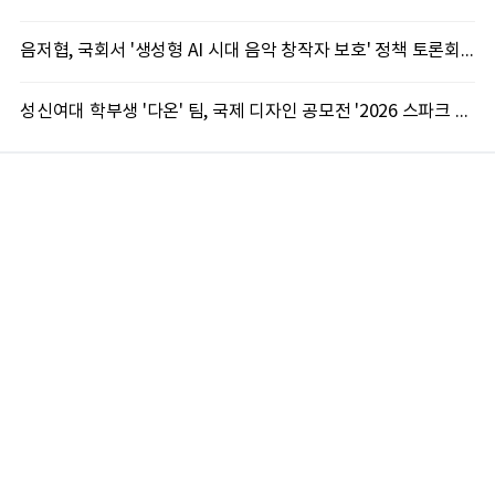
음저협, 국회서 '생성형 AI 시대 음악 창작자 보호' 정책 토론회 10일 개최
성신여대 학부생 '다온' 팀, 국제 디자인 공모전 '2026 스파크 어워드' 동상 수상