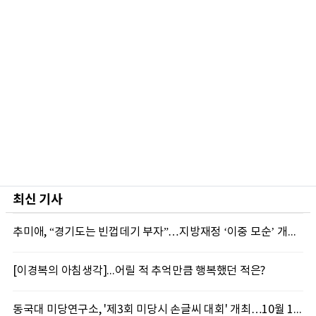
최신 기사
추미애, “경기도는 빈껍데기 부자”…지방재정 ‘이중 모순’ 개편 촉구
[이경복의 아침생각]...어릴 적 추억만큼 행복했던 적은?
동국대 미당연구소, '제3회 미당시 손글씨 대회' 개최…10월 12일까지 접수