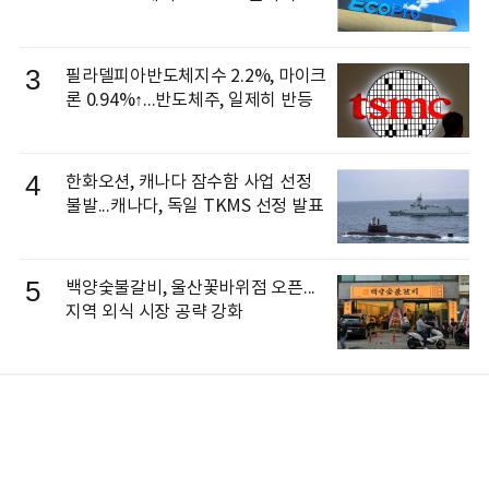
3
필라델피아반도체지수 2.2%, 마이크
론 0.94%↑...반도체주, 일제히 반등
4
한화오션, 캐나다 잠수함 사업 선정
불발...캐나다, 독일 TKMS 선정 발표
5
백양숯불갈비, 울산꽃바위점 오픈...
지역 외식 시장 공략 강화