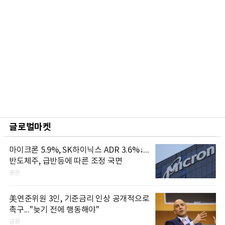
글로벌마켓
마이크론 5.9%, SK하이닉스 ADR 3.6%↓...
반도체주, 급반등에 따른 조정 국면
증권
美연준위원 3인, 기준금리 인상 공개적으로
촉구..."늦기 전에 행동해야"
금융