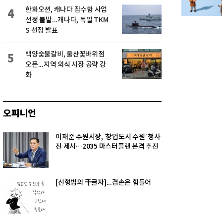
한화오션, 캐나다 잠수함 사업
4
선정 불발...캐나다, 독일 TKM
S 선정 발표
백양숯불갈비, 울산꽃바위점
5
오픈...지역 외식 시장 공략 강
화
오피니언
이재준 수원시장, ‘창업도시 수원’ 청사
진 제시…2035 마스터플랜 본격 추진
[신형범의 千글자]...겸손은 힘들어