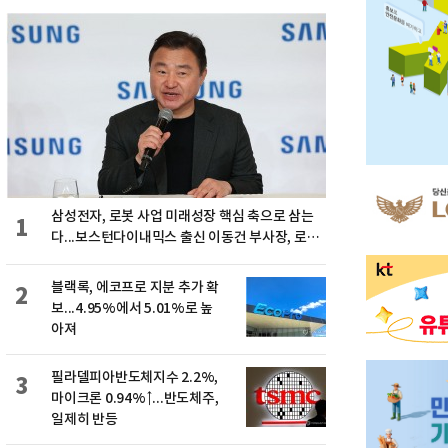
삼성전자, 로봇 사업 미래성장 핵심 축으로 삼는
1
다...보스턴다이내믹스 출신 이동건 부사장, 로보
틱스 전략팀장으로 선임
블랙록, 에코프로 지분 추가 확
2
보...4.95%에서 5.01%로 높
아져
필라델피아반도체지수 2.2%,
3
마이크론 0.94%↑...반도체주,
일제히 반등