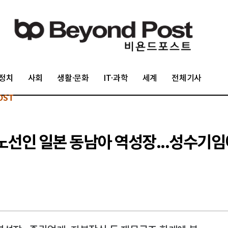
정치
사회
생활·문화
IT·과학
세계
전체기사
OST
노선인 일본 동남아 역성장...성수기임