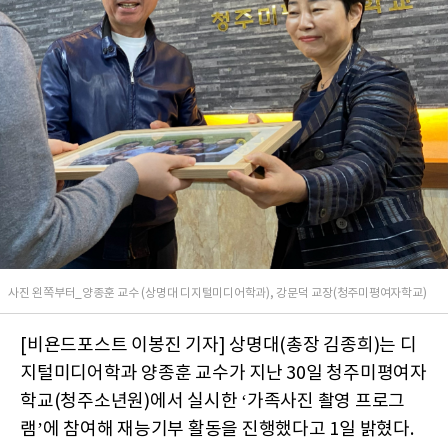
사진 왼쪽부터_양종훈 교수 (상명대 디지털미디어학과), 강문덕 교장(청주미평여자학교)
[비욘드포스트 이봉진 기자] 상명대(총장 김종희)는 디
지털미디어학과 양종훈 교수가 지난 30일 청주미평여자
학교(청주소년원)에서 실시한 ‘가족사진 촬영 프로그
램’에 참여해 재능기부 활동을 진행했다고 1일 밝혔다.