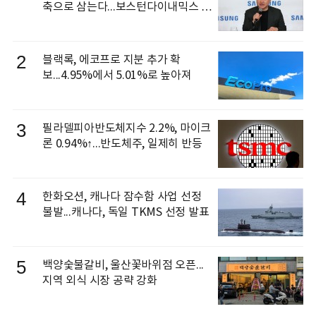
축으로 삼는다...보스턴다이내믹스 출
신 이동건 부사장, 로보틱스 전략팀장
으로 선임
2
블랙록, 에코프로 지분 추가 확
보...4.95%에서 5.01%로 높아져
3
필라델피아반도체지수 2.2%, 마이크
론 0.94%↑...반도체주, 일제히 반등
4
한화오션, 캐나다 잠수함 사업 선정
불발...캐나다, 독일 TKMS 선정 발표
5
백양숯불갈비, 울산꽃바위점 오픈...
지역 외식 시장 공략 강화