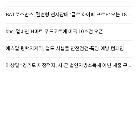
BAT로스만스, 궐련형 전자담배 ‘글로 하이퍼 프로+’ 오는 18일 출시
bhc, 얼바인 H마트 푸드코트에 미국 10호점 오픈
에스알 평택지제역, 철도 시설물 안전점검·폭염 예방 캠페인
이상일 “경기도 재정적자, 시·군 법인지방소득세 아닌 세출 구조조정으로 풀어야”