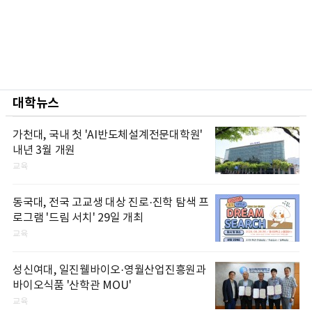
대학뉴스
가천대, 국내 첫 'AI반도체설계전문대학원'
내년 3월 개원
교육
동국대, 전국 고교생 대상 진로·진학 탐색 프
로그램 '드림 서치' 29일 개최
교육
성신여대, 일진웰바이오·영월산업진흥원과
바이오식품 '산학관 MOU'
교육