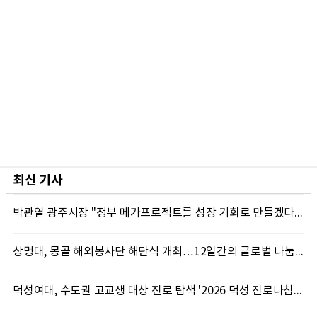
최신 기사
박관열 광주시장 "정부 메가프로젝트를 성장 기회로 만들겠다"…첫 시정토론회 개최
상명대, 몽골 해외봉사단 해단식 개최…12일간의 글로벌 나눔 성료
덕성여대, 수도권 고교생 대상 진로 탐색 '2026 덕성 진로나침판' 개최