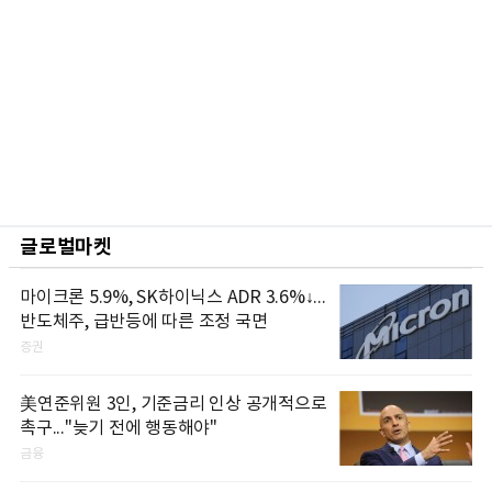
글로벌마켓
마이크론 5.9%, SK하이닉스 ADR 3.6%↓...
반도체주, 급반등에 따른 조정 국면
증권
美연준위원 3인, 기준금리 인상 공개적으로
촉구..."늦기 전에 행동해야"
금융