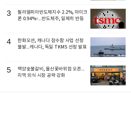
3
필라델피아반도체지수 2.2%, 마이크
론 0.94%↑...반도체주, 일제히 반등
4
한화오션, 캐나다 잠수함 사업 선정
불발...캐나다, 독일 TKMS 선정 발표
5
백양숯불갈비, 울산꽃바위점 오픈...
지역 외식 시장 공략 강화