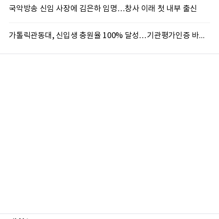
국악방송 신임 사장에 김은하 임명…창사 이래 첫 내부 출신
가톨릭관동대, 신입생 충원율 100% 달성…기관평가인증 바탕 학생 지원 '가속'