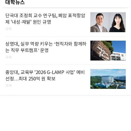
대학뉴스
단국대 조정희 교수 연구팀, 폐암 표적항암
제 '내성·재발' 원인 규명
교육
상명대, 실무 역량 키우는 ‘현직자와 함께하
는 직무 부트캠프’ 운영
교육
중앙대, 교육부 '2026 G-LAMP 사업' 예비
선정…최대 250억 원 확보
교육