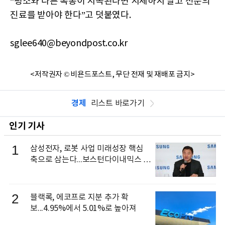
“평소와 다른 복통이 지속된다면 지체하지 말고 전문의
진료를 받아야 한다”고 덧붙였다.
sglee640@beyondpost.co.kr
<저작권자 © 비욘드포스트, 무단 전재 및 재배포 금지>
경제
리스트 바로가기
인기 기사
1
삼성전자, 로봇 사업 미래성장 핵심
축으로 삼는다...보스턴다이내믹스 출
신 이동건 부사장, 로보틱스 전략팀장
으로 선임
2
블랙록, 에코프로 지분 추가 확
보...4.95%에서 5.01%로 높아져