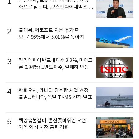
1
삼성전자, 로봇 사업 미래성장 핵심
축으로 삼는다...보스턴다이내믹스 출
신 이동건 부사장, 로보틱스 전략팀장
으로 선임
2
블랙록, 에코프로 지분 추가 확
보...4.95%에서 5.01%로 높아져
3
필라델피아반도체지수 2.2%, 마이크
론 0.94%↑...반도체주, 일제히 반등
4
한화오션, 캐나다 잠수함 사업 선정
불발...캐나다, 독일 TKMS 선정 발표
5
백양숯불갈비, 울산꽃바위점 오픈...
지역 외식 시장 공략 강화