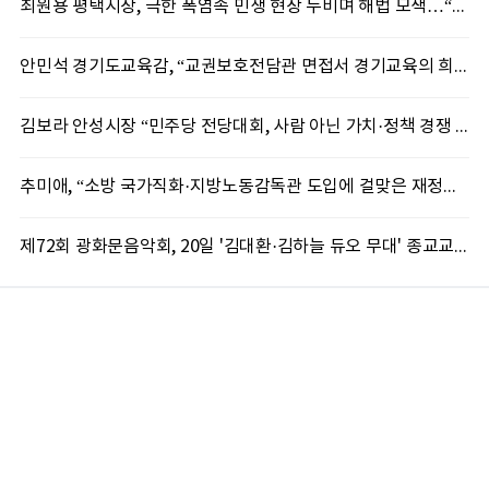
최원용 평택시장, 극한 폭염속 민생 현장 누비며 해법 모색…“현장에 답 있다”
안민석 경기도교육감, “교권보호전담관 면접서 경기교육의 희망 봤다”
김보라 안성시장 “민주당 전당대회, 사람 아닌 가치·정책 경쟁 돼야”
추미애, “소방 국가직화·지방노동감독관 도입에 걸맞은 재정체계 완성해야”
제72회 광화문음악회, 20일 '김대환·김하늘 듀오 무대' 종교교회서 무료 개최