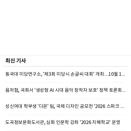
최신 기사
동국대 미당연구소, '제3회 미당시 손글씨 대회' 개최…10월 12일까지 접수
음저협, 국회서 '생성형 AI 시대 음악 창작자 보호' 정책 토론회 10일 개최
성신여대 학부생 '다온' 팀, 국제 디자인 공모전 '2026 스파크 어워드' 동상 수상
도곡정보문화도서관, 심화 인문학 강좌 '2026 지혜학교' 운영