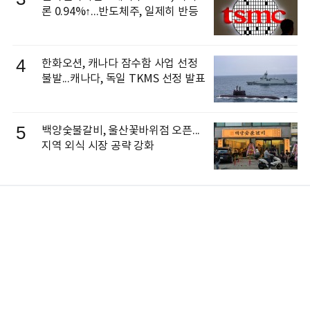
론 0.94%↑...반도체주, 일제히 반등
4
한화오션, 캐나다 잠수함 사업 선정
불발...캐나다, 독일 TKMS 선정 발표
5
백양숯불갈비, 울산꽃바위점 오픈...
지역 외식 시장 공략 강화