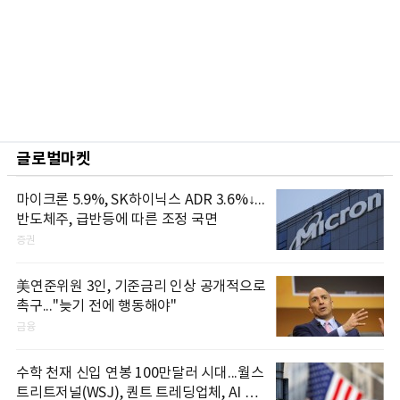
글로벌마켓
마이크론 5.9%, SK하이닉스 ADR 3.6%↓...
반도체주, 급반등에 따른 조정 국면
증권
美연준위원 3인, 기준금리 인상 공개적으로
촉구..."늦기 전에 행동해야"
금융
수학 천재 신입 연봉 100만달러 시대...월스
트리트저널(WSJ), 퀀트 트레딩업체, AI 기