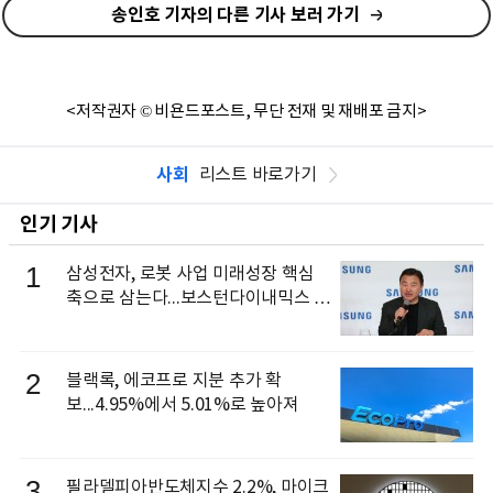
송인호 기자의 다른 기사 보러 가기
<저작권자 © 비욘드포스트, 무단 전재 및 재배포 금지>
사회
리스트 바로가기
인기 기사
1
삼성전자, 로봇 사업 미래성장 핵심
축으로 삼는다...보스턴다이내믹스 출
신 이동건 부사장, 로보틱스 전략팀장
으로 선임
2
블랙록, 에코프로 지분 추가 확
보...4.95%에서 5.01%로 높아져
3
필라델피아반도체지수 2.2%, 마이크