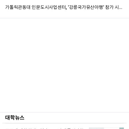
가톨릭관동대 인문도시사업센터, '강릉국가유산야행' 참가 시민 15명 모집
대학뉴스