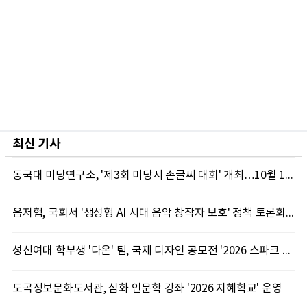
최신 기사
동국대 미당연구소, '제3회 미당시 손글씨 대회' 개최…10월 12일까지 접수
음저협, 국회서 '생성형 AI 시대 음악 창작자 보호' 정책 토론회 10일 개최
성신여대 학부생 '다온' 팀, 국제 디자인 공모전 '2026 스파크 어워드' 동상 수상
도곡정보문화도서관, 심화 인문학 강좌 '2026 지혜학교' 운영