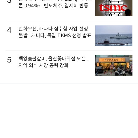
3
론 0.94%↑...반도체주, 일제히 반등
4
한화오션, 캐나다 잠수함 사업 선정
불발...캐나다, 독일 TKMS 선정 발표
5
백양숯불갈비, 울산꽃바위점 오픈...
지역 외식 시장 공략 강화