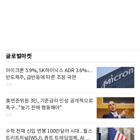
글로벌마켓
마이크론 5.9%, SK하이닉스 ADR 3.6%↓...
반도체주, 급반등에 따른 조정 국면
증권
美연준위원 3인, 기준금리 인상 공개적으로
촉구..."늦기 전에 행동해야"
금융
수학 천재 신입 연봉 100만달러 시대...월스
트리트저널(WSJ), 퀀트 트레딩업체, AI 기