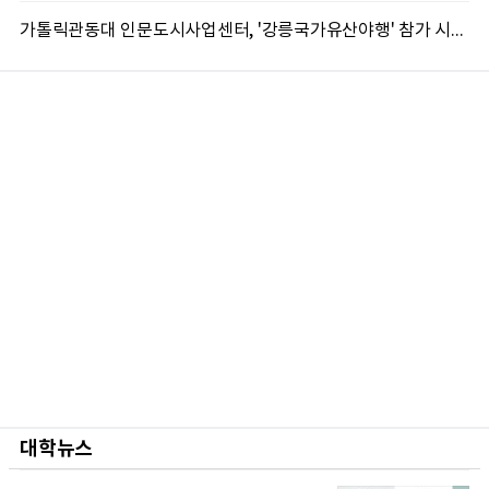
가톨릭관동대 인문도시사업센터, '강릉국가유산야행' 참가 시민 15명 모집
대학뉴스