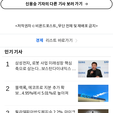
신용승 기자의 다른 기사 보러 가기
<저작권자 © 비욘드포스트, 무단 전재 및 재배포 금지>
경제
리스트 바로가기
인기 기사
1
삼성전자, 로봇 사업 미래성장 핵심
축으로 삼는다...보스턴다이내믹스 출
신 이동건 부사장, 로보틱스 전략팀장
으로 선임
2
블랙록, 에코프로 지분 추가 확
보...4.95%에서 5.01%로 높아져
필라델피아반도체지수 2.2%, 마이크