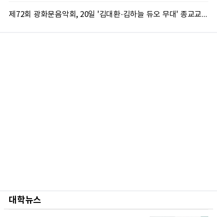
제72회 광화문음악회, 20일 '김대환·김하늘 듀오 무대' 종교교회서 무료 개최
대학뉴스