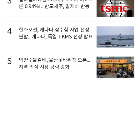
3
론 0.94%↑...반도체주, 일제히 반등
4
한화오션, 캐나다 잠수함 사업 선정
불발...캐나다, 독일 TKMS 선정 발표
5
백양숯불갈비, 울산꽃바위점 오픈...
지역 외식 시장 공략 강화