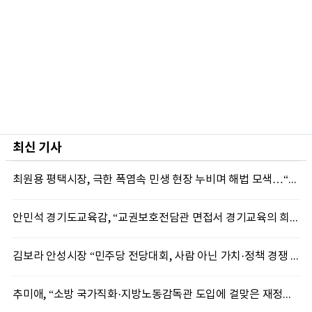
최신 기사
최원용 평택시장, 극한 폭염속 민생 현장 누비며 해법 모색…“현장에 답 있다”
안민석 경기도교육감, “교권보호전담관 면접서 경기교육의 희망 봤다”
김보라 안성시장 “민주당 전당대회, 사람 아닌 가치·정책 경쟁 돼야”
추미애, “소방 국가직화·지방노동감독관 도입에 걸맞은 재정체계 완성해야”