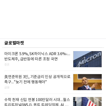
글로벌마켓
마이크론 5.9%, SK하이닉스 ADR 3.6%↓...
반도체주, 급반등에 따른 조정 국면
증권
美연준위원 3인, 기준금리 인상 공개적으로
촉구..."늦기 전에 행동해야"
금융
수학 천재 신입 연봉 100만달러 시대...월스
트리트저널(WSJ), 퀀트 트레딩업체, AI 기