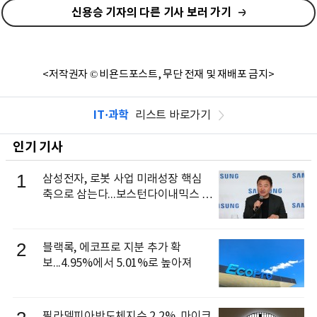
신용승 기자의 다른 기사 보러 가기
<저작권자 © 비욘드포스트, 무단 전재 및 재배포 금지>
IT·과학
리스트 바로가기
인기 기사
1
삼성전자, 로봇 사업 미래성장 핵심
축으로 삼는다...보스턴다이내믹스 출
신 이동건 부사장, 로보틱스 전략팀장
으로 선임
2
블랙록, 에코프로 지분 추가 확
보...4.95%에서 5.01%로 높아져
필라델피아반도체지수 2.2%, 마이크