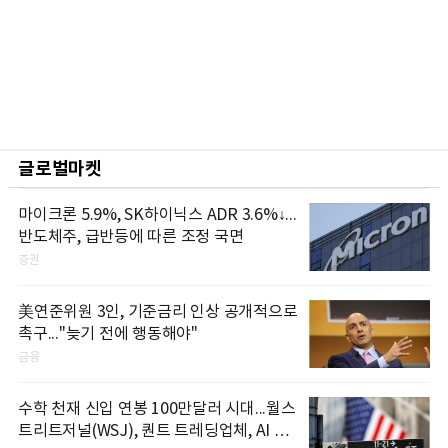
글로벌마켓
마이크론 5.9%, SK하이닉스 ADR 3.6%↓...
반도체주, 급반등에 따른 조정 국면
증권
美연준위원 3인, 기준금리 인상 공개적으로
촉구..."늦기 전에 행동해야"
금융
수학 천재 신입 연봉 100만달러 시대...월스
트리트저널(WSJ), 퀀트 트레딩업체, AI 기