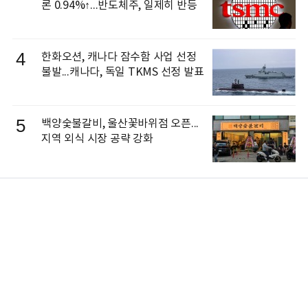
론 0.94%↑...반도체주, 일제히 반등
4
한화오션, 캐나다 잠수함 사업 선정
불발...캐나다, 독일 TKMS 선정 발표
5
백양숯불갈비, 울산꽃바위점 오픈...
지역 외식 시장 공략 강화