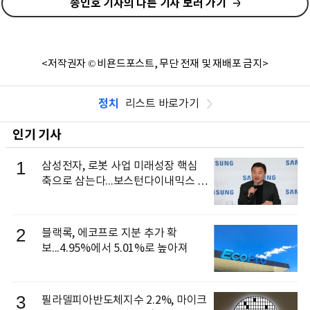
송인호 기자의 다른 기사 보러 가기
<저작권자 © 비욘드포스트, 무단 전재 및 재배포 금지>
정치
리스트 바로가기
인기 기사
1
삼성전자, 로봇 사업 미래성장 핵심
축으로 삼는다...보스턴다이내믹스 출
신 이동건 부사장, 로보틱스 전략팀장
으로 선임
2
블랙록, 에코프로 지분 추가 확
보...4.95%에서 5.01%로 높아져
3
필라델피아반도체지수 2.2%, 마이크