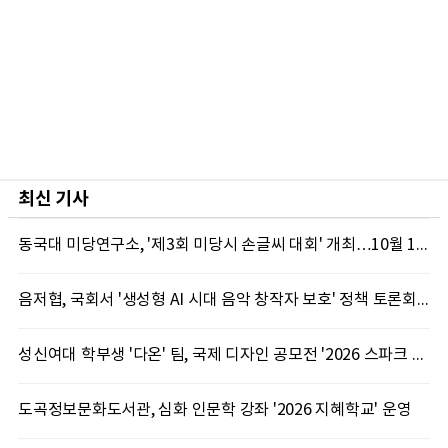
최신 기사
동국대 미당연구소, '제3회 미당시 손글씨 대회' 개최…10월 12일까지 접수
음저협, 국회서 '생성형 AI 시대 음악 창작자 보호' 정책 토론회 10일 개최
성신여대 학부생 '다온' 팀, 국제 디자인 공모전 '2026 스파크 어워드' 동상 수상
도곡정보문화도서관, 심화 인문학 강좌 '2026 지혜학교' 운영