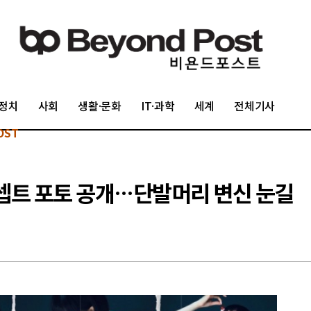
정치
사회
생활·문화
IT·과학
세계
전체기사
OST
 콘셉트 포토 공개…단발머리 변신 눈길