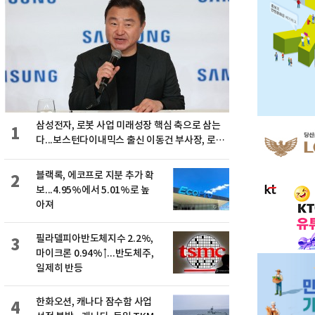
삼성전자, 로봇 사업 미래성장 핵심 축으로 삼는
1
다...보스턴다이내믹스 출신 이동건 부사장, 로보
틱스 전략팀장으로 선임
블랙록, 에코프로 지분 추가 확
2
보...4.95%에서 5.01%로 높
아져
필라델피아반도체지수 2.2%,
3
마이크론 0.94%↑...반도체주,
일제히 반등
한화오션, 캐나다 잠수함 사업
4