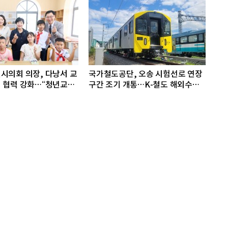
시의회 의장, 다낭서 교
국가철도공단, 오송 시험선로 연장
 협력 강화…“청년교류
구간 조기 개통…K-철도 해외수출
께 연다”
지원