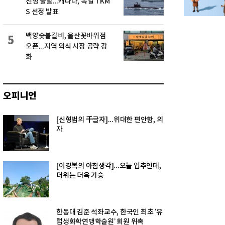
선정 불발...캐나다, 독일 TKM
S 선정 발표
백양숯불갈비, 울산꽃바위점
5
오픈...지역 외식 시장 공략 강
화
오피니언
[신형범의 千글자]...위대한 편안함, 의
자
[이경복의 아침생각]...오늘 입추인데,
더위는 더욱 기승
한동대 김준 석좌교수, 한국인 최초 ‘유
럽생화학연맹학술원’ 회원 위촉