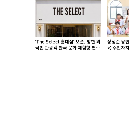
'The Select 홍대점' 오픈, 방한 외
장정순 용인
국인 관광객 한국 문화 체험형 편집
육·주민자치
숍
로 미래 함