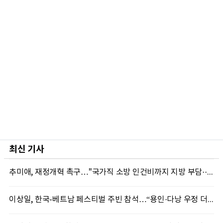
최신 기사
추미애, 재정개혁 촉구…"국가직 소방 인건비까지 지방 부담···이대로는 못 버틴다"
이상일, 한국-베트남 페스티벌 주빈 참석…“용인·다낭 우정 더 깊어질 것”