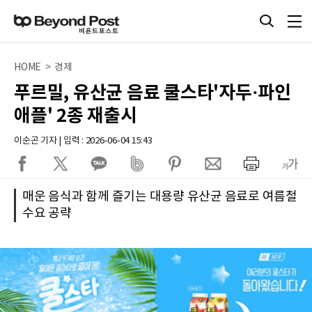
HOME > 경제
푸르밀, 유산균 음료 쿨스타'자두·파인
애플' 2종 재출시
이순곤 기자 | 입력 : 2026-06-04 15:43
매운 음식과 함께 즐기는 대용량 유산균 음료로 여름철
수요 공략