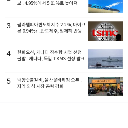
보...4.95%에서 5.01%로 높아져
3
필라델피아반도체지수 2.2%, 마이크
론 0.94%↑...반도체주, 일제히 반등
4
한화오션, 캐나다 잠수함 사업 선정
불발...캐나다, 독일 TKMS 선정 발표
5
백양숯불갈비, 울산꽃바위점 오픈...
지역 외식 시장 공략 강화