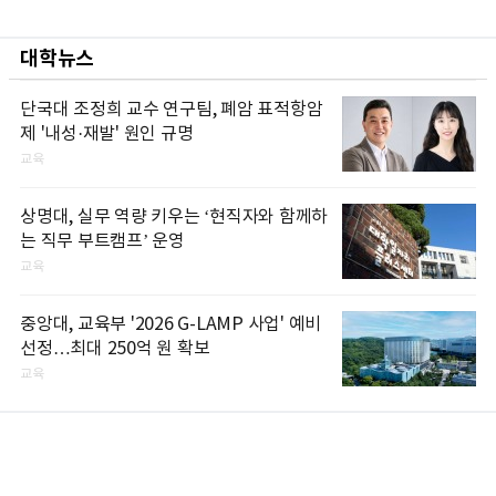
대학뉴스
단국대 조정희 교수 연구팀, 폐암 표적항암
제 '내성·재발' 원인 규명
교육
상명대, 실무 역량 키우는 ‘현직자와 함께하
는 직무 부트캠프’ 운영
교육
중앙대, 교육부 '2026 G-LAMP 사업' 예비
선정…최대 250억 원 확보
교육