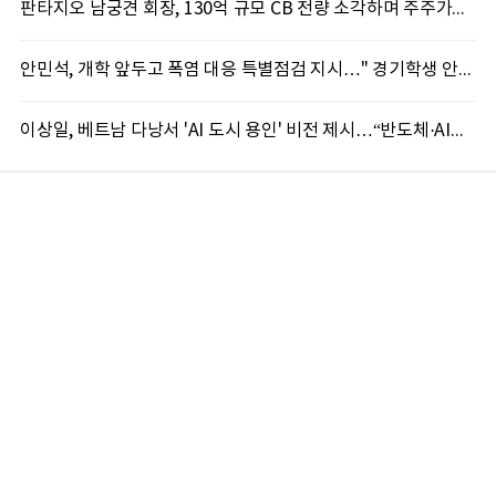
판타지오 남궁견 회장, 130억 규모 CB 전량 소각하며 주주가치 제고 박차
안민석, 개학 앞두고 폭염 대응 특별점검 지시…" 경기학생 안전 최우선"
이상일, 베트남 다낭서 'AI 도시 용인' 비전 제시…“반도체·AI로 시민 삶 바꾼다”