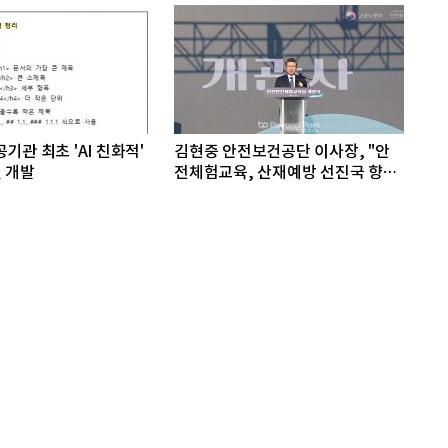
기관 최초 'AI 친화적'
김현중 안전보건공단 이사장, "안
 개발
전체험교육, 산재예방 선진국 향한
첫걸음"