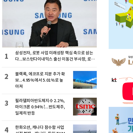
삼성전자, 로봇 사업 미래성장 핵심 축으로 삼는
1
다...보스턴다이내믹스 출신 이동건 부사장, 로보
틱스 전략팀장으로 선임
블랙록, 에코프로 지분 추가 확
2
보...4.95%에서 5.01%로 높
아져
필라델피아반도체지수 2.2%,
3
마이크론 0.94%↑...반도체주,
일제히 반등
한화오션, 캐나다 잠수함 사업
4