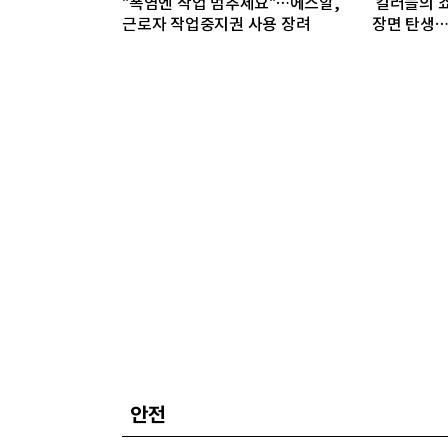
"폭염엔 작업 멈추세요"…에스알,
‘킬러들의 쇼
근로자 작업중지권 사용 장려
장면 탄생…
안전