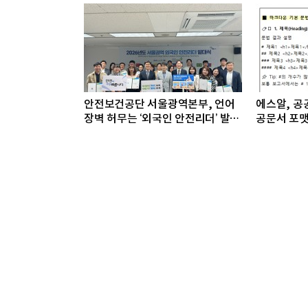
안전보건공단 서울광역본부, 언어
에스알, 공공
장벽 허무는 ‘외국인 안전리더’ 발대
공문서 포맷
식 개최