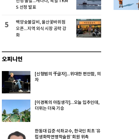
선정 불발...캐나다, 독일 TKM
S 선정 발표
백양숯불갈비, 울산꽃바위점
5
오픈...지역 외식 시장 공략 강
화
오피니언
[신형범의 千글자]...위대한 편안함, 의
자
[이경복의 아침생각]...오늘 입추인데,
더위는 더욱 기승
한동대 김준 석좌교수, 한국인 최초 ‘유
럽생화학연맹학술원’ 회원 위촉