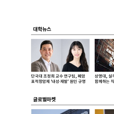
대학뉴스
단국대 조정희 교수 연구팀, 폐암
상명대, 실
표적항암제 '내성·재발' 원인 규명
함께하는 직
글로벌마켓