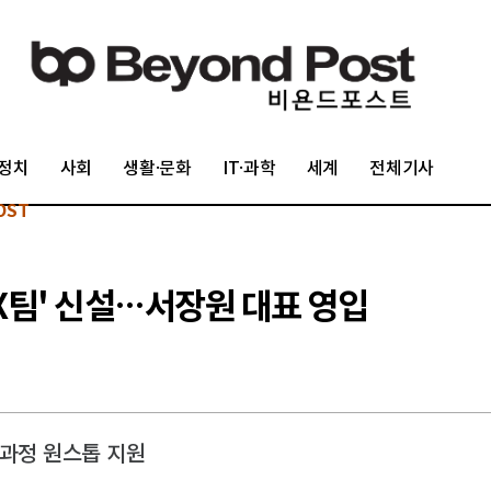
정치
사회
생활·문화
IT·과학
세계
전체기사
OST
'AX팀' 신설…서장원 대표 영입
 과정 원스톱 지원