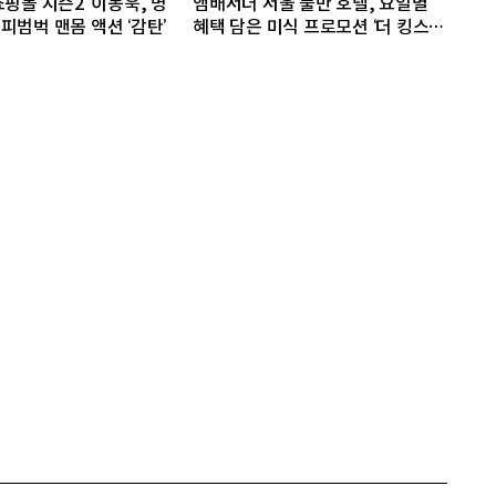
핑몰 시즌2’ 이동욱, 명
앰배서더 서울 풀만 호텔, 요일별
피범벅 맨몸 액션 ‘감탄’
혜택 담은 미식 프로모션 ‘더 킹스 :
다이닝 프리빌리지즈’ 선봬