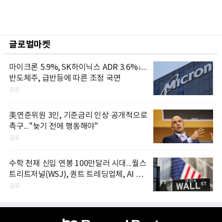
글로벌마켓
마이크론 5.9%, SK하이닉스 ADR 3.6%↓...
반도체주, 급반등에 따른 조정 국면
증권
美연준위원 3인, 기준금리 인상 공개적으로
촉구..."늦기 전에 행동해야"
금융
수학 천재 신입 연봉 100만달러 시대...월스
트리트저널(WSJ), 퀀트 트레딩업체, AI 기
업들 인재 확보 경쟁
금융