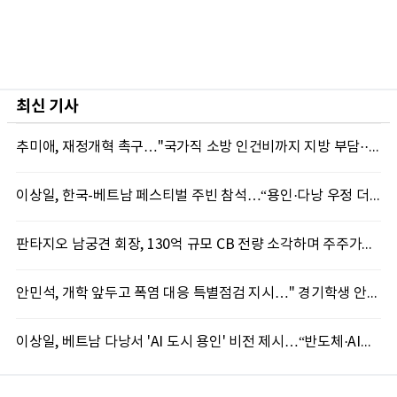
최신 기사
추미애, 재정개혁 촉구…"국가직 소방 인건비까지 지방 부담···이대로는 못 버틴다"
이상일, 한국-베트남 페스티벌 주빈 참석…“용인·다낭 우정 더 깊어질 것”
판타지오 남궁견 회장, 130억 규모 CB 전량 소각하며 주주가치 제고 박차
안민석, 개학 앞두고 폭염 대응 특별점검 지시…" 경기학생 안전 최우선"
이상일, 베트남 다낭서 'AI 도시 용인' 비전 제시…“반도체·AI로 시민 삶 바꾼다”