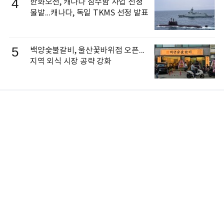
4
한화오션, 캐나다 잠수함 사업 선정
불발...캐나다, 독일 TKMS 선정 발표
5
백양숯불갈비, 울산꽃바위점 오픈...
지역 외식 시장 공략 강화