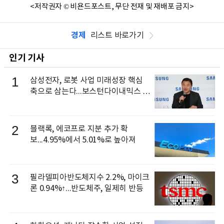
<저작권자 © 비욘드포스트, 무단 전재 및 재배포 금지>
경제
리스트 바로가기
인기 기사
1
삼성전자, 로봇 사업 미래성장 핵심
축으로 삼는다...보스턴다이내믹스 출
신 이동건 부사장, 로보틱스 전략팀장
으로 선임
2
블랙록, 에코프로 지분 추가 확
보...4.95%에서 5.01%로 높아져
3
필라델피아반도체지수 2.2%, 마이크
론 0.94%↑...반도체주, 일제히 반등