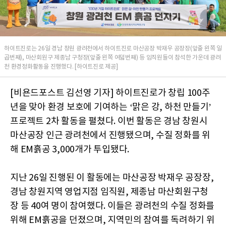
하이트진로는 26일 경남 창원 광려천에서 하이트진로 마산공장 박재우 공장장(앞줄 왼쪽 일
곱번째), 마산회원구 제종남 구청장(앞줄 왼쪽 여덟번째) 등 임직원들이 참석한 가운데 광려
천 환경정화활동을 진행했다. [하이트진로 제공]
[비욘드포스트 김선영 기자] 하이트진로가 창립 100주
년을 맞아 환경 보호에 기여하는 ‘맑은 강, 하천 만들기’
프로젝트 2차 활동을 펼쳤다. 이번 활동은 경남 창원시
마산공장 인근 광려천에서 진행됐으며, 수질 정화를 위
해 EM흙공 3,000개가 투입됐다.
지난 26일 진행된 이 활동에는 마산공장 박재우 공장장,
경남 창원지역 영업지점 임직원, 제종남 마산회원구청
장 등 40여 명이 참여했다. 이들은 광려천의 수질 정화를
위해 EM흙공을 던졌으며, 지역민의 참여를 독려하기 위