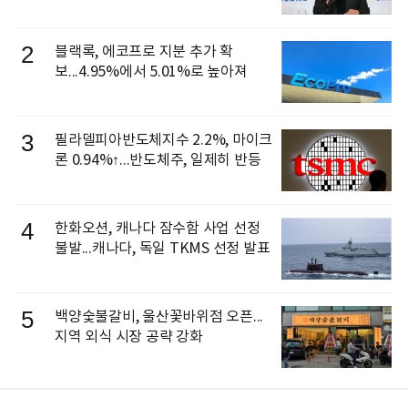
신 이동건 부사장, 로보틱스 전략팀장
으로 선임
2
블랙록, 에코프로 지분 추가 확
보...4.95%에서 5.01%로 높아져
3
필라델피아반도체지수 2.2%, 마이크
론 0.94%↑...반도체주, 일제히 반등
4
한화오션, 캐나다 잠수함 사업 선정
불발...캐나다, 독일 TKMS 선정 발표
5
백양숯불갈비, 울산꽃바위점 오픈...
지역 외식 시장 공략 강화