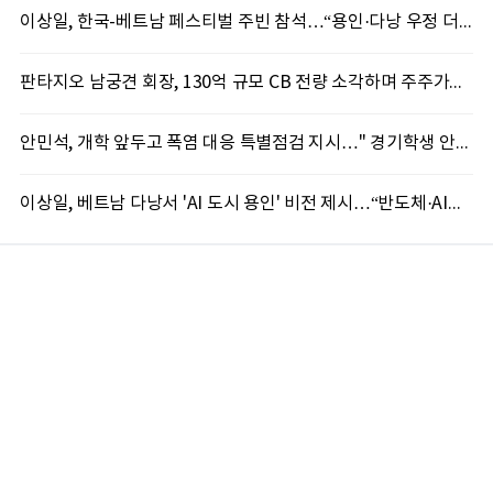
이상일, 한국-베트남 페스티벌 주빈 참석…“용인·다낭 우정 더 깊어질 것”
판타지오 남궁견 회장, 130억 규모 CB 전량 소각하며 주주가치 제고 박차
안민석, 개학 앞두고 폭염 대응 특별점검 지시…" 경기학생 안전 최우선"
이상일, 베트남 다낭서 'AI 도시 용인' 비전 제시…“반도체·AI로 시민 삶 바꾼다”