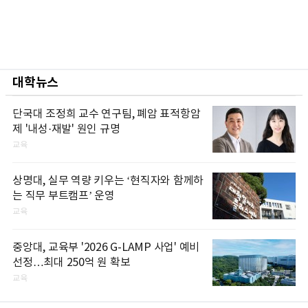
대학뉴스
단국대 조정희 교수 연구팀, 폐암 표적항암
제 '내성·재발' 원인 규명
교육
상명대, 실무 역량 키우는 ‘현직자와 함께하
는 직무 부트캠프’ 운영
교육
중앙대, 교육부 '2026 G-LAMP 사업' 예비
선정…최대 250억 원 확보
교육