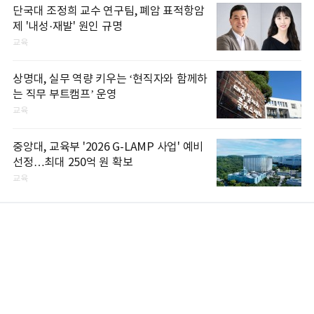
단국대 조정희 교수 연구팀, 폐암 표적항암
제 '내성·재발' 원인 규명
교육
상명대, 실무 역량 키우는 ‘현직자와 함께하
는 직무 부트캠프’ 운영
교육
중앙대, 교육부 '2026 G-LAMP 사업' 예비
선정…최대 250억 원 확보
교육