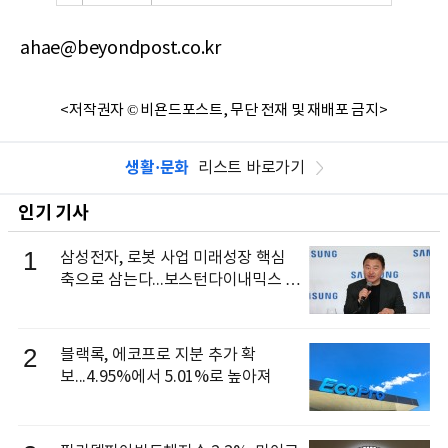
ahae@beyondpost.co.kr
<저작권자 © 비욘드포스트, 무단 전재 및 재배포 금지>
생활·문화
리스트 바로가기
인기 기사
1
삼성전자, 로봇 사업 미래성장 핵심
축으로 삼는다...보스턴다이내믹스 출
신 이동건 부사장, 로보틱스 전략팀장
으로 선임
2
블랙록, 에코프로 지분 추가 확
보...4.95%에서 5.01%로 높아져