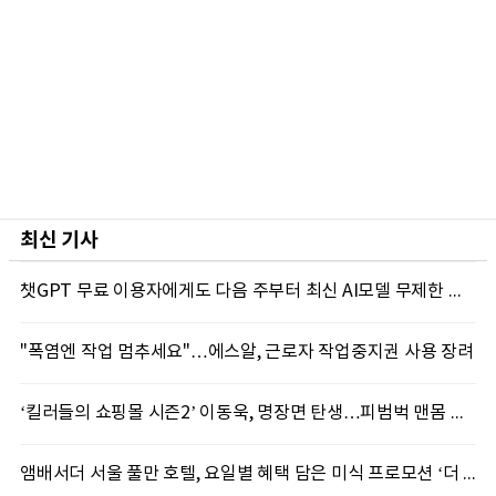
최신 기사
챗GPT 무료 이용자에게도 다음 주부터 최신 AI모델 무제한 제공...오픈AI, GPT-5.6 '루나' 모델 제한없이 제공키로
"폭염엔 작업 멈추세요"…에스알, 근로자 작업중지권 사용 장려
‘킬러들의 쇼핑몰 시즌2’ 이동욱, 명장면 탄생…피범벅 맨몸 액션 ‘감탄’
앰배서더 서울 풀만 호텔, 요일별 혜택 담은 미식 프로모션 ‘더 킹스 : 다이닝 프리빌리지즈’ 선봬