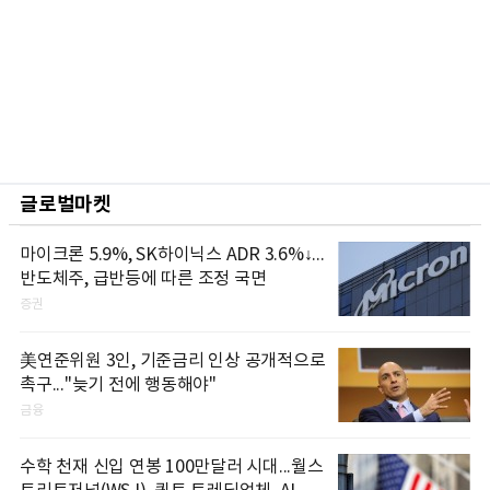
글로벌마켓
마이크론 5.9%, SK하이닉스 ADR 3.6%↓...
반도체주, 급반등에 따른 조정 국면
증권
美연준위원 3인, 기준금리 인상 공개적으로
촉구..."늦기 전에 행동해야"
금융
수학 천재 신입 연봉 100만달러 시대...월스