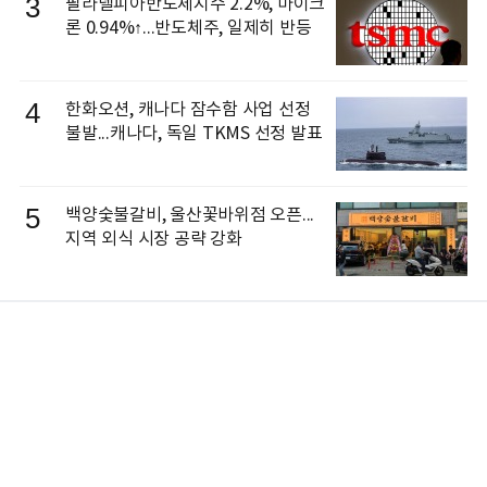
3
필라델피아반도체지수 2.2%, 마이크
론 0.94%↑...반도체주, 일제히 반등
4
한화오션, 캐나다 잠수함 사업 선정
불발...캐나다, 독일 TKMS 선정 발표
5
백양숯불갈비, 울산꽃바위점 오픈...
지역 외식 시장 공략 강화